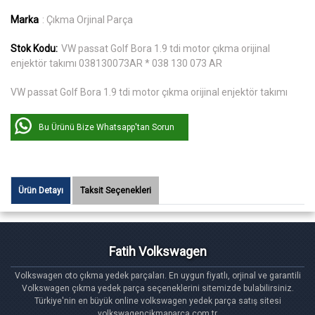
Marka
: Çıkma Orjinal Parça
Stok Kodu:
VW passat Golf Bora 1.9 tdi motor çıkma orijinal
enjektör takımı 038130073AR * 038 130 073 AR
VW passat Golf Bora 1.9 tdi motor çıkma orijinal enjektör takımı
Bu Ürünü Bize Whatsapp'tan Sorun
Ürün Detayı
Taksit Seçenekleri
Fatih Volkswagen
Volkswagen oto çıkma yedek parçaları. En uygun fiyatlı, orjinal ve garantili
Volkswagen çıkma yedek parça seçeneklerini sitemizde bulabilirsiniz.
Türkiye'nin en büyük online volkswagen yedek parça satış sitesi
volkswagencikmaparca.com.tr