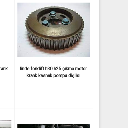
rank 
linde forklift h30 h25 çıkma motor 
krank kasnak pompa dişlisi 
eksantirik dişli engine 1.9 tdı 1.9 sdı