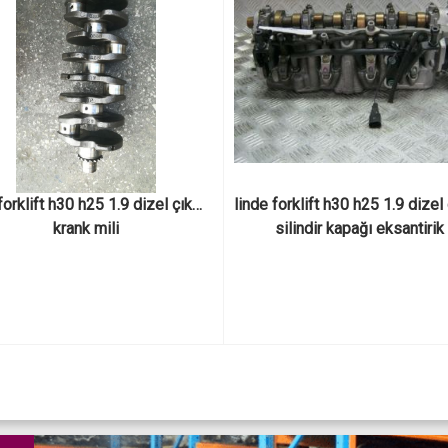
forklift h30 h25 1.9 dizel çıkma 
linde forklift h30 h25 1.9 dizel
krank mili
silindir kapağı eksantirik 