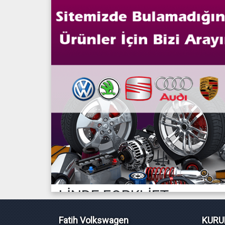
LİNDE FORKLİFT
linde h30 h25 çıkma motor engine
Fatih Volkswagen
KURU