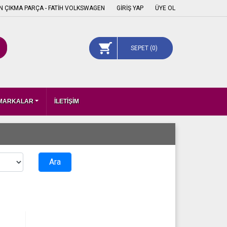
 ÇIKMA PARÇA - FATİH VOLKSWAGEN
GİRİŞ YAP
ÜYE OL
SEPET (
0
)
 MARKALAR
İLETİŞİM