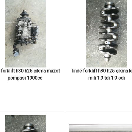
 forklift h30 h25 çıkma mazot 
linde forklift h30 h25 çıkma k
pompası 1900cc 
mili 1.9 tdı 1.9 sdı