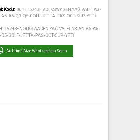
ok Kodu:
06H115243F VOLKSWAGEN YAĞ VALFİ A3-
-A5-A6-Q3-Q5-GOLF-JETTA-PAS-OCT-SUP-YETİ
H115243F VOLKSWAGEN YAĞ VALFİ A3-A4-A5-A6-
-Q5-GOLF-JETTA-PAS-OCT-SUP-YETİ
Bu Ürünü Bize Whatsapp'tan Sorun