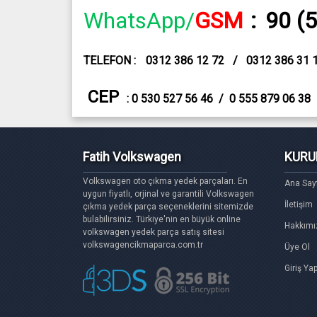
WhatsApp/
GSM
:
90 (
TELEFON :
0312 386 12 72 / 0312 386 31 
CEP
: 0 530 527 56 46 / 0 555 879 06 38
Fatih Volkswagen
KURU
Volkswagen oto çıkma yedek parçaları. En
Ana Say
uygun fiyatlı, orjinal ve garantili Volkswagen
İletişim
çıkma yedek parça seçeneklerini sitemizde
bulabilirsiniz. Türkiye'nin en büyük online
Hakkımı
volkswagen yedek parça satış sitesi
volkswagencikmaparca.com.tr
Üye Ol
Giriş Ya