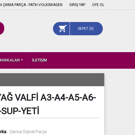
 ÇIKMA PARÇA - FATİH VOLKSWAGEN
GİRİŞ YAP
ÜYE OL
SEPET (
0
)
 MARKALAR
İLETİŞİM
Ğ VALFİ A3-A4-A5-A6-
-SUP-YETİ
rka
: Çıkma Orjinal Parça