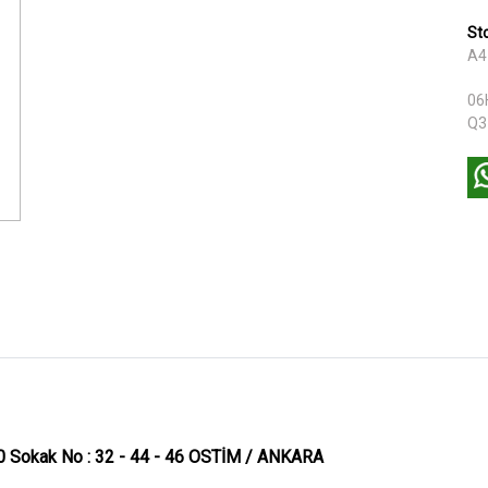
St
A4
06
Q3
0 Sokak No : 32 - 44 - 46 OSTİM / ANKARA