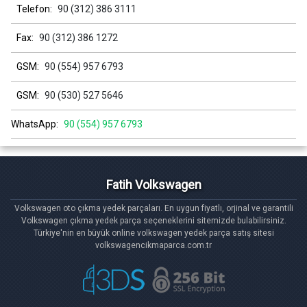
Telefon:
90 (312) 386 3111
Fax:
90 (312) 386 1272
GSM:
90 (554) 957 6793
GSM:
90 (530) 527 5646
WhatsApp:
90 (554) 957 6793
Fatih Volkswagen
Volkswagen oto çıkma yedek parçaları. En uygun fiyatlı, orjinal ve garantili
Volkswagen çıkma yedek parça seçeneklerini sitemizde bulabilirsiniz.
Türkiye'nin en büyük online volkswagen yedek parça satış sitesi
volkswagencikmaparca.com.tr