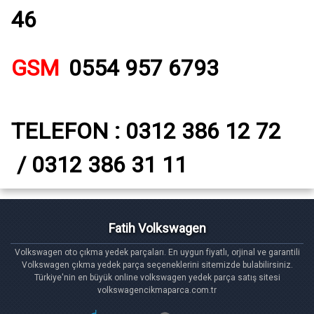
46
GSM
0554 957 6793
TELEFON : 0312 386 12 72
/ 0312 386 31 11
Fatih Volkswagen
Volkswagen oto çıkma yedek parçaları. En uygun fiyatlı, orjinal ve garantili
Volkswagen çıkma yedek parça seçeneklerini sitemizde bulabilirsiniz.
Türkiye'nin en büyük online volkswagen yedek parça satış sitesi
volkswagencikmaparca.com.tr