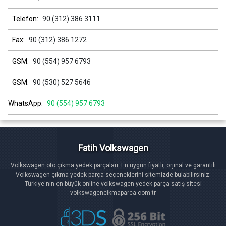
Telefon:
90 (312) 386 3111
Fax:
90 (312) 386 1272
GSM:
90 (554) 957 6793
GSM:
90 (530) 527 5646
WhatsApp:
90 (554) 957 6793
Fatih Volkswagen
Volkswagen oto çıkma yedek parçaları. En uygun fiyatlı, orjinal ve garantili
Volkswagen çıkma yedek parça seçeneklerini sitemizde bulabilirsiniz.
Türkiye'nin en büyük online volkswagen yedek parça satış sitesi
volkswagencikmaparca.com.tr