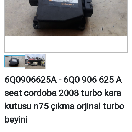
6Q0906625A - 6Q0 906 625 A
seat cordoba 2008 turbo kara
kutusu n75 çıkma orjinal turbo
beyini