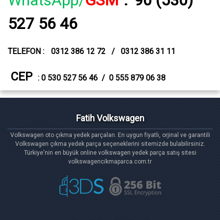
527 56 46
TELEFON :
0312 386 12 72 / 0312 386 31 11
CEP
: 0 530 527 56 46 / 0 555 879 06 38
Fatih Volkswagen
Volkswagen oto çıkma yedek parçaları. En uygun fiyatlı, orjinal ve garantili
Volkswagen çıkma yedek parça seçeneklerini sitemizde bulabilirsiniz.
Türkiye'nin en büyük online volkswagen yedek parça satış sitesi
volkswagencikmaparca.com.tr