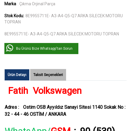
Marka
: Çıkma Orjinal Parça
Stok Kodu:
8E9955711E- A3-A4-Q5-Q7 ARKA SİLECEK MOTORU
TOPRAN
8E9955711E- A3-A4-Q5-Q7 ARKA SİLECEK MOTORU TOPRAN
Bu Ürünü Bize Whatsapp'tan Sorun
Ürün Detayı
Taksit Seçenekleri
Fatih Volkswagen
Adres :
Ostim OSB Ayyıldız Sanayi Sitesi 1140 Sokak No :
32 - 44 - 46 OSTİM / ANKARA
WhatsApp/
GSM
:
90 (530)