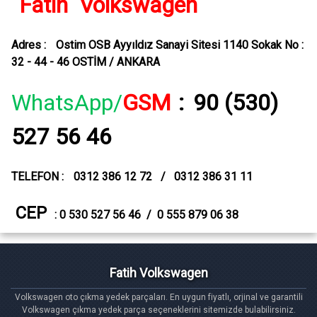
Fatih Volkswagen
Adres :
Ostim OSB Ayyıldız Sanayi Sitesi 1140 Sokak No :
32 - 44 - 46 OSTİM / ANKARA
WhatsApp/
GSM
:
90 (530)
527 56 46
TELEFON :
0312 386 12 72 / 0312 386 31 11
CEP
: 0 530 527 56 46 / 0 555 879 06 38
Fatih Volkswagen
Volkswagen oto çıkma yedek parçaları. En uygun fiyatlı, orjinal ve garantili
Volkswagen çıkma yedek parça seçeneklerini sitemizde bulabilirsiniz.