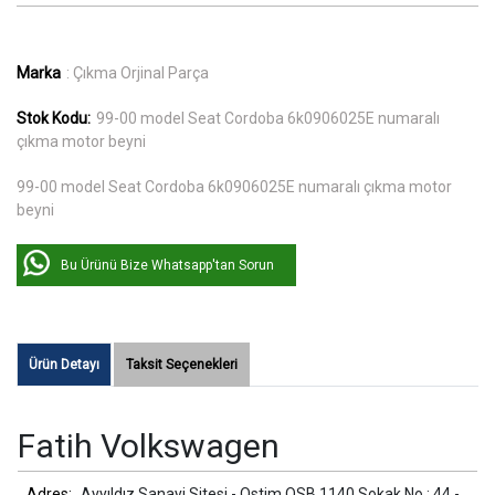
Marka
: Çıkma Orjinal Parça
Stok Kodu:
99-00 model Seat Cordoba 6k0906025E numaralı
çıkma motor beyni
99-00 model Seat Cordoba 6k0906025E numaralı çıkma motor
beyni
Bu Ürünü Bize Whatsapp'tan Sorun
Ürün Detayı
Taksit Seçenekleri
Fatih Volkswagen
Adres:
Ayyıldız Sanayi Sitesi - Ostim OSB 1140 Sokak No : 44 -