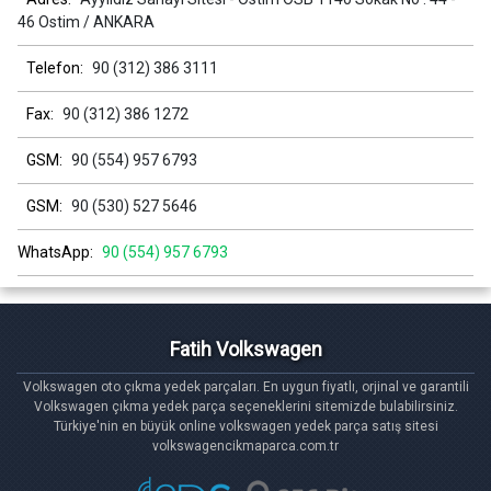
46 Ostim / ANKARA
Telefon:
90 (312) 386 3111
Fax:
90 (312) 386 1272
GSM:
90 (554) 957 6793
GSM:
90 (530) 527 5646
WhatsApp:
90 (554) 957 6793
Fatih Volkswagen
Volkswagen oto çıkma yedek parçaları. En uygun fiyatlı, orjinal ve garantili
Volkswagen çıkma yedek parça seçeneklerini sitemizde bulabilirsiniz.
Türkiye'nin en büyük online volkswagen yedek parça satış sitesi
volkswagencikmaparca.com.tr