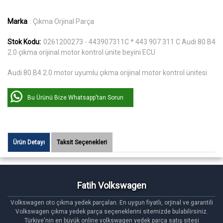
Marka
: Çıkma Orjinal Parça
Stok Kodu:
0261200273 - 443907311C * 443 907 311 C Audi 80 B4
2.0 çıkma orijinal motor kontrol ünite beyini ECU
Audi 80 B4 2.0 motor uyumlu çıkma orijinal motor kontrol ünitesi
Bu Ürünü Bize Whatsapp'tan Sorun
Ürün Detayı
Taksit Seçenekleri
Fatih Volkswagen
Volkswagen oto çıkma yedek parçaları. En uygun fiyatlı, orjinal ve garantili
Volkswagen çıkma yedek parça seçeneklerini sitemizde bulabilirsiniz.
Türkiye'nin en büyük online volkswagen yedek parça satış sitesi