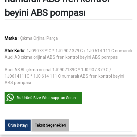
beyini ABS pompası
Marka
: Çıkma Orjinal Parça
Stok Kodu:
1J0907379G * 1J0 907 379 G / 1J0 614 111 C numaralı
Audi A3 çıkma orijinal ABS fren kontrol beyini ABS pompası
Audi A3 8L çıkma orijinal 1J0907139G * 1J0 907 379 G /
1J0614111C * 1J0 614 111 C numaralı ABS fren kontrol beyini
ABS pompası
Bu Ürünü Bize Whatsapp'tan Sorun
Ürün Detayı
Taksit Seçenekleri