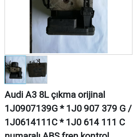
Audi A3 8L çıkma orijinal
1J0907139G * 1J0 907 379 G /
1J0614111C * 1J0 614 111 C
numaralı ABS fren kontrol