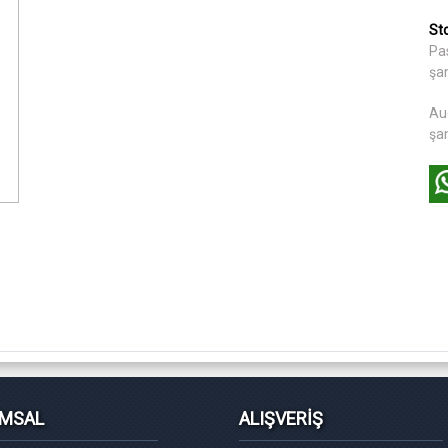
St
Pa
şa
Au
şa
MSAL
ALIŞVERİŞ