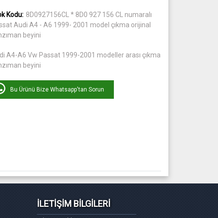
ok Kodu:
8D0927156CL * 8D0 927 156 CL numaralı
ssat Audi A4 - A6 1999- 2001 model çıkma orijinal
nzıman beyini
di A4-A6 Vw Passat 1999-2001 modeller arası çıkma
nzıman beyini
Bu Ürünü Bize Whatsapp'tan Sorun
İLETİŞİM BİLGİLERİ