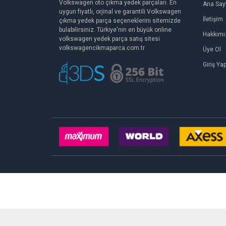
Volkswagen oto çıkma yedek parçaları. En
Ana Say
uygun fiyatlı, orjinal ve garantili Volkswagen
İletişim
çıkma yedek parça seçeneklerini sitemizde
bulabilirsiniz. Türkiye'nin en büyük online
Hakkımı
volkswagen yedek parça satış sitesi
volkswagencikmaparca.com.tr
Üye Ol
Giriş Ya