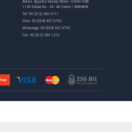
Adres: Ayyıldız Sanayi Sitesi - Ostim OSB
1140 Sokak No : 44 - 46 Ostim / ANKARA
Tel: 90 (312) 386 3111
Gsm: 90 (554) 957 6793
Whatsapp: 90 (554) 957 6793
Fax: 90 (312) 386 1272