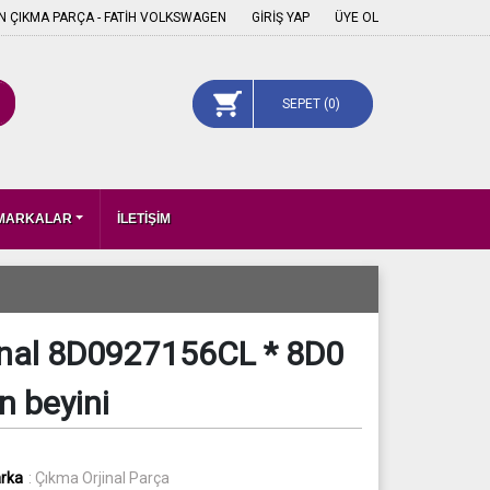
 ÇIKMA PARÇA - FATİH VOLKSWAGEN
GİRİŞ YAP
ÜYE OL
SEPET (
0
)
 MARKALAR
İLETİŞİM
jinal 8D0927156CL * 8D0
n beyini
rka
: Çıkma Orjinal Parça