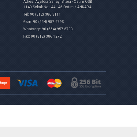
Adres: Ayyıldız Sanayi Sitesi - Ostim OSB
1140 Sokak No : 44 - 46 Ostim / ANKARA
Tel: 90 (312) 386 3111
Gsm: 90 (554) 957 6793
Whatsapp: 90 (554) 957 6793
Fax: 90 (312) 386 1272