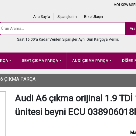
VOLKSWAGEN
Ana Sayfa
Siparişlerim
Bize Ulaşın
Ara
Saat 16:00'a Kadar Verilen Siparişler Aynı Gün Kargoya Verilir.
ARÇA
SEAT ÇIKMA PARÇA
AUDİ ÇIKMA PARÇA
DİĞER
A6 ÇIKMA PARÇA
Audi A6 çıkma orijinal 1.9 TD
ünitesi beyni ECU 038906018
Ma