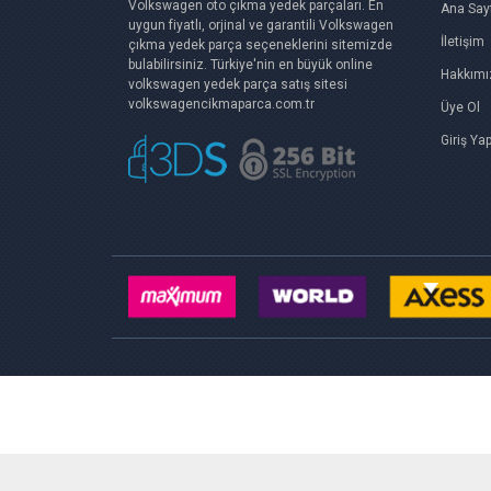
Volkswagen oto çıkma yedek parçaları. En
Ana Say
uygun fiyatlı, orjinal ve garantili Volkswagen
İletişim
çıkma yedek parça seçeneklerini sitemizde
bulabilirsiniz. Türkiye'nin en büyük online
Hakkımı
volkswagen yedek parça satış sitesi
volkswagencikmaparca.com.tr
Üye Ol
Giriş Ya