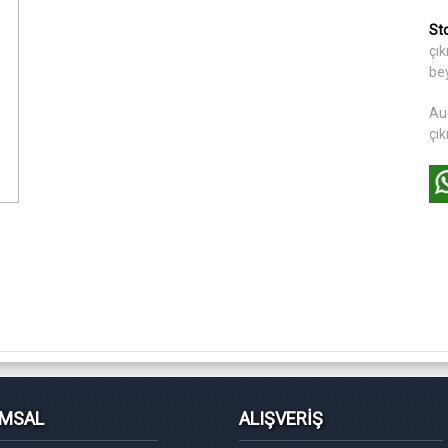
St
çık
be
Au
çık
MSAL
ALIŞVERİŞ