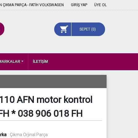
 ÇIKMA PARÇA - FATİH VOLKSWAGEN
GİRİŞ YAP
ÜYE OL
SEPET (
0
)
 MARKALAR
İLETİŞİM
İ 110 AFN motor kontrol
FH * 038 906 018 FH
rka
: Çıkma Orjinal Parça