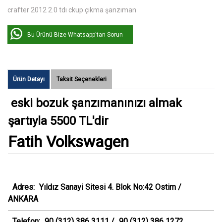
crafter 2012 2.0 tdı ckup çıkma şanzıman
Bu Ürünü Bize Whatsapp'tan Sorun
Ürün Detayı
Taksit Seçenekleri
eski bozuk şanzımanınızı almak
şartıyla 5500 TL'dir
Fatih Volkswagen
Adres:
Yıldız Sanayi Sitesi 4. Blok No:42 Ostim /
ANKARA
Telefon:
90 (312) 386 3111 /
90 (312) 386 1272