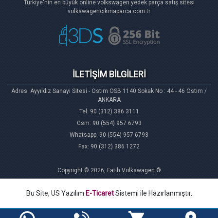
Türkiye'nin en büyük online volkswagen yedek parça satış sitesi
volkswagencikmaparca.com.tr
İLETİŞİM BİLGİLERİ
Adres: Ayyıldız Sanayi Sitesi - Ostim OSB 1140 Sokak No : 44 - 46 Ostim /
ANKARA
Tel: 90 (312) 386 3111
Gsm: 90 (554) 957 6793
Whatsapp: 90 (554) 957 6793
Fax: 90 (312) 386 1272
Copyright © 2026, Fatih Volkswagen ®
Bu Site, US Yazılım
E-Ticaret
Sistemi ile Hazırlanmıştır.