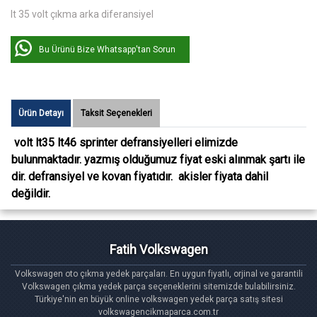
lt 35 volt çıkma arka diferansiyel
Bu Ürünü Bize Whatsapp'tan Sorun
Ürün Detayı
Taksit Seçenekleri
volt lt35 lt46 sprinter defransiyelleri elimizde
bulunmaktadır. yazmış olduğumuz fiyat eski alınmak şartı ile
dir. defransiyel ve kovan fiyatıdır. akisler fiyata dahil
değildir.
Fatih Volkswagen
Volkswagen oto çıkma yedek parçaları. En uygun fiyatlı, orjinal ve garantili
Volkswagen çıkma yedek parça seçeneklerini sitemizde bulabilirsiniz.
Türkiye'nin en büyük online volkswagen yedek parça satış sitesi
volkswagencikmaparca.com.tr