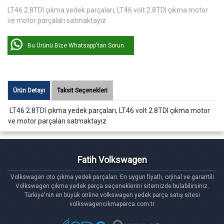
LT46 2.8TDI çıkma yedek parçaları, LT46 volt 2.8TDI çıkma motor
ve motor parçaları satmaktayız
Bu Ürünü Bize Whatsapp'tan Sorun
Ürün Detayı
Taksit Seçenekleri
LT46 2.8TDI çıkma yedek parçaları, LT46 volt 2.8TDI çıkma motor
ve motor parçaları satmaktayız
Fatih Volkswagen
Volkswagen oto çıkma yedek parçaları. En uygun fiyatlı, orjinal ve garantili
Volkswagen çıkma yedek parça seçeneklerini sitemizde bulabilirsiniz.
Türkiye'nin en büyük online volkswagen yedek parça satış sitesi
volkswagencikmaparca.com.tr