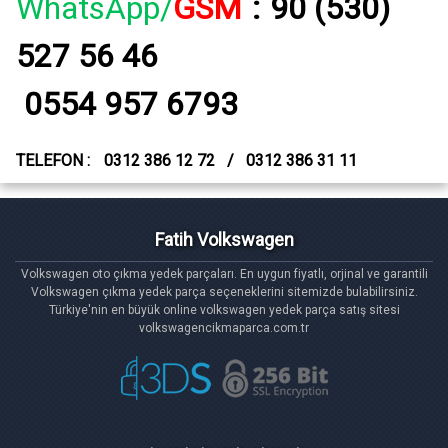
WhatsApp/
GSM
:
90 (530)
527 56 46
0554 957 6793
TELEFON :
0312 386 12 72 / 0312 386 31 11
Fatih Volkswagen
Volkswagen oto çıkma yedek parçaları. En uygun fiyatlı, orjinal ve garantili
Volkswagen çıkma yedek parça seçeneklerini sitemizde bulabilirsiniz.
Türkiye'nin en büyük online volkswagen yedek parça satış sitesi
volkswagencikmaparca.com.tr