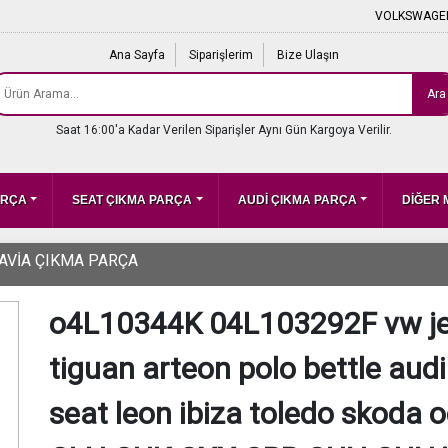
VOLKSWAGEN
Ana Sayfa
Siparişlerim
Bize Ulaşın
Ara
Saat 16:00'a Kadar Verilen Siparişler Aynı Gün Kargoya Verilir.
ARÇA
SEAT ÇIKMA PARÇA
AUDİ ÇIKMA PARÇA
DİĞER
AVİA ÇIKMA PARÇA
o4L10344K 04L103292F vw jet
tiguan arteon polo bettle aud
seat leon ibiza toledo skoda o