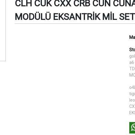
CLH CUK CXX CRB CUN CUNA
MODÜLÜ EKSANTRİK MİL SET
Ma
St
gol
a6 
TD
MO
o4
tig
le
CX
EK