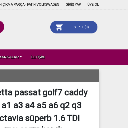
 ÇIKMA PARÇA - FATİH VOLKSWAGEN
GİRİŞ YAP
ÜYE OL
SEPET (
0
)
 MARKALAR
İLETİŞİM
ta passat golf7 caddy
i a1 a3 a4 a5 a6 q2 q3
ctavia süperb 1.6 TDI