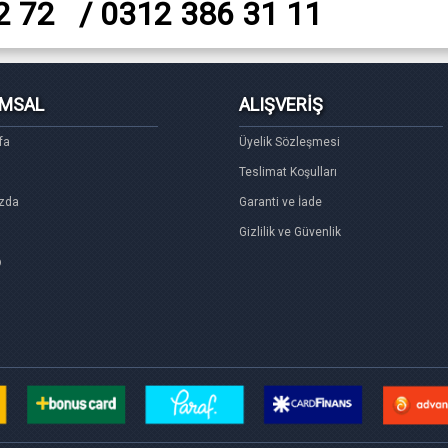
2 72 / 0312 386 31 11
MSAL
ALIŞVERİŞ
fa
Üyelik Sözleşmesi
Teslimat Koşulları
zda
Garanti ve İade
Gizlilik ve Güvenlik
p