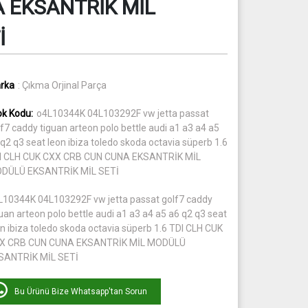
 EKSANTRİK MİL
İ
rka
: Çıkma Orjinal Parça
ok Kodu:
o4L10344K 04L103292F vw jetta passat
f7 caddy tiguan arteon polo bettle audi a1 a3 a4 a5
q2 q3 seat leon ibiza toledo skoda octavia süperb 1.6
I CLH CUK CXX CRB CUN CUNA EKSANTRİK MİL
DÜLÜ EKSANTRİK MİL SETİ
L10344K 04L103292F vw jetta passat golf7 caddy
uan arteon polo bettle audi a1 a3 a4 a5 a6 q2 q3 seat
on ibiza toledo skoda octavia süperb 1.6 TDI CLH CUK
X CRB CUN CUNA EKSANTRİK MİL MODÜLÜ
SANTRİK MİL SETİ
Bu Ürünü Bize Whatsapp'tan Sorun