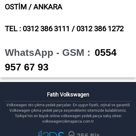
OSTİM / ANKARA
TEL : 0312 386 3111 / 0312 386 1272
WhatsApp - GSM :
0554
957 67 93
Fatih Volkswagen
Volkswagen oto çıkma yedek parçaları. En uygun fiyatlı, orjinal ve garantili
Volkswagen çıkma yedek parça seçeneklerini sitemizde bulabilirsiniz.
Türkiye'nin en büyük online volkswagen yedek parça satış sitesi
volkswagencikmaparca.com.tr