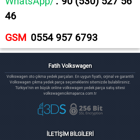
WhatsApp/
:
90 (530) 527 56
46
GSM
0554 957 6793
Fatih Volkswagen
Volkswagen oto çıkma yedek parçaları. En uygun fiyatlı, orjinal ve garantili
Volkswagen çıkma yedek parça seçeneklerini sitemizde bulabilirsiniz.
Türkiye'nin en büyük online volkswagen yedek parça satış sitesi
volkswagencikmaparca.com.tr
İLETİŞİM BİLGİLERİ