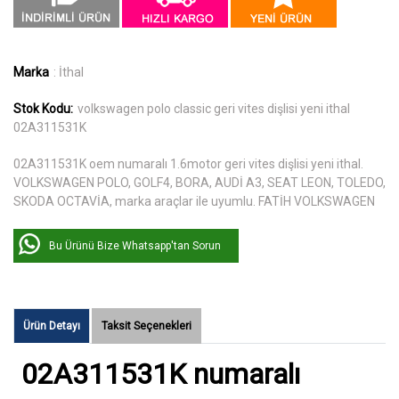
Marka
: İthal
Stok Kodu:
volkswagen polo classic geri vites dişlisi yeni ithal
02A311531K
02A311531K oem numaralı 1.6motor geri vites dişlisi yeni ithal.
VOLKSWAGEN POLO, GOLF4, BORA, AUDİ A3, SEAT LEON, TOLEDO,
SKODA OCTAVİA, marka araçlar ile uyumlu. FATİH VOLKSWAGEN
Bu Ürünü Bize Whatsapp'tan Sorun
Ürün Detayı
Taksit Seçenekleri
02A311531K numaralı