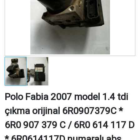
Polo Fabia 2007 model 1.4 tdi
çıkma orijinal 6R0907379C *
6R0 907 379 C / 6R0 614 117 D
* 6R0614117D numaralı abs