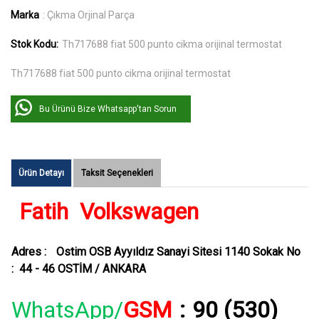
Marka
: Çıkma Orjinal Parça
Stok Kodu:
Th717688 fiat 500 punto cikma orijinal termostat
Th717688 fiat 500 punto cikma orijinal termostat
Bu Ürünü Bize Whatsapp'tan Sorun
Ürün Detayı
Taksit Seçenekleri
Fatih Volkswagen
Adres :
Ostim OSB Ayyıldız Sanayi Sitesi 1140 Sokak No
: 44 - 46 OSTİM / ANKARA
WhatsApp/
GSM
:
90 (530)