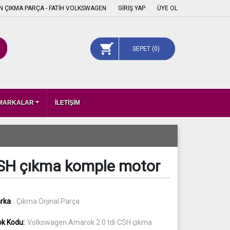
 ÇIKMA PARÇA - FATİH VOLKSWAGEN
GİRİŞ YAP
ÜYE OL
SEPET (
0
)
 MARKALAR
İLETİŞİM
CSH çıkma komple motor
rka
: Çıkma Orjinal Parça
ok Kodu:
Volkswagen Amarok 2.0 tdı CSH çıkma