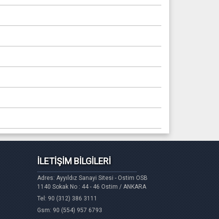
İLETİŞİM BİLGİLERİ
Adres: Ayyıldız Sanayi Sitesi - Ostim OSB
1140 Sokak No : 44 - 46 Ostim / ANKARA
Tel: 90 (312) 386 3111
Gsm: 90 (554) 957 6793