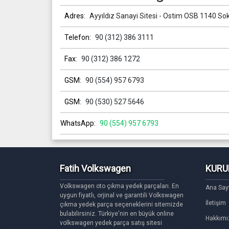
Adres:
Ayyıldız Sanayi Sitesi - Ostim OSB 1140 So
Telefon:
90 (312) 386 3111
Fax:
90 (312) 386 1272
GSM:
90 (554) 957 6793
GSM:
90 (530) 527 5646
WhatsApp:
90 (554) 957 6793
Fatih Volkswagen
KURU
Volkswagen oto çıkma yedek parçaları. En
Ana Say
uygun fiyatlı, orjinal ve garantili Volkswagen
İletişim
çıkma yedek parça seçeneklerini sitemizde
bulabilirsiniz. Türkiye'nin en büyük online
Hakkımı
volkswagen yedek parça satış sitesi