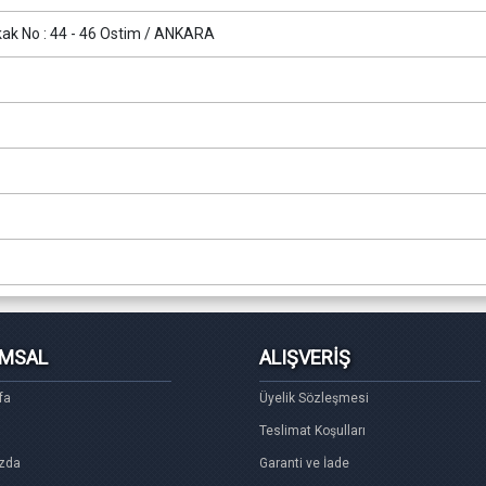
kak No : 44 - 46 Ostim / ANKARA
MSAL
ALIŞVERİŞ
fa
Üyelik Sözleşmesi
Teslimat Koşulları
zda
Garanti ve İade