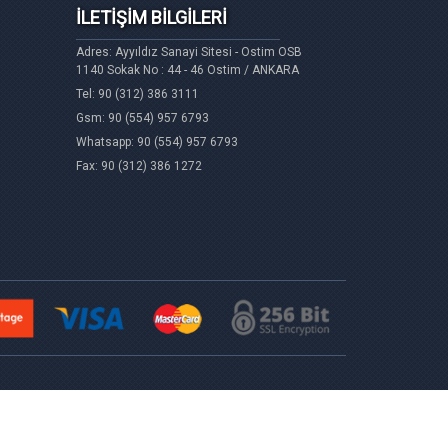
İLETİŞİM BİLGİLERİ
Adres: Ayyıldız Sanayi Sitesi - Ostim OSB
1140 Sokak No : 44 - 46 Ostim / ANKARA
Tel: 90 (312) 386 3111
Gsm: 90 (554) 957 6793
Whatsapp: 90 (554) 957 6793
Fax: 90 (312) 386 1272