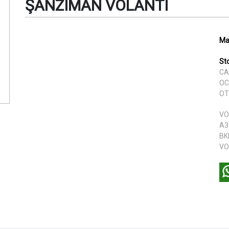
ŞANZIMAN VOLANTI
Ma
St
CA
OC
OT
VO
A3
BK
VO