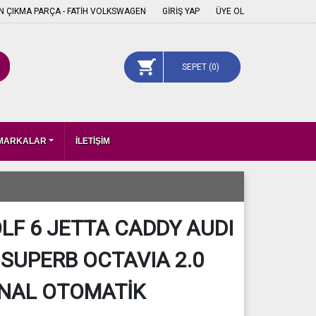
 ÇIKMA PARÇA - FATİH VOLKSWAGEN
GİRİŞ YAP
ÜYE OL
SEPET (
0
)
 MARKALAR
İLETİŞİM
F 6 JETTA CADDY AUDI
 SUPERB OCTAVIA 2.0
INAL OTOMATİK