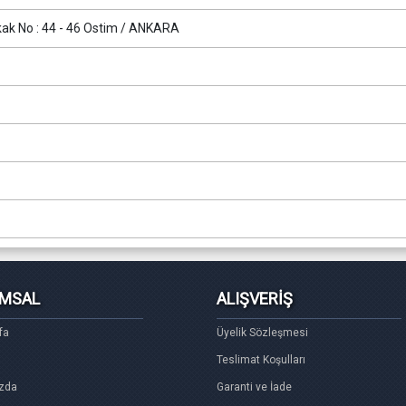
kak No : 44 - 46 Ostim / ANKARA
MSAL
ALIŞVERİŞ
fa
Üyelik Sözleşmesi
Teslimat Koşulları
zda
Garanti ve İade