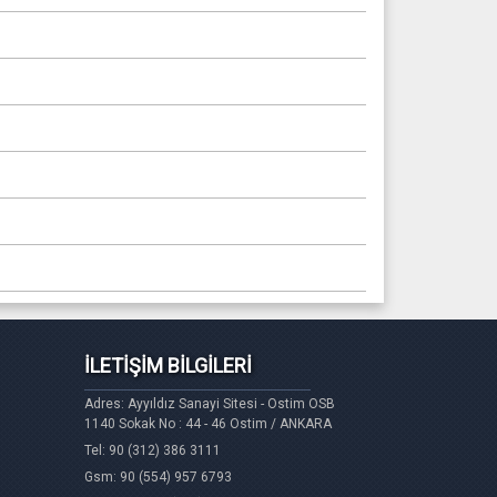
İLETİŞİM BİLGİLERİ
Adres: Ayyıldız Sanayi Sitesi - Ostim OSB
1140 Sokak No : 44 - 46 Ostim / ANKARA
Tel: 90 (312) 386 3111
Gsm: 90 (554) 957 6793