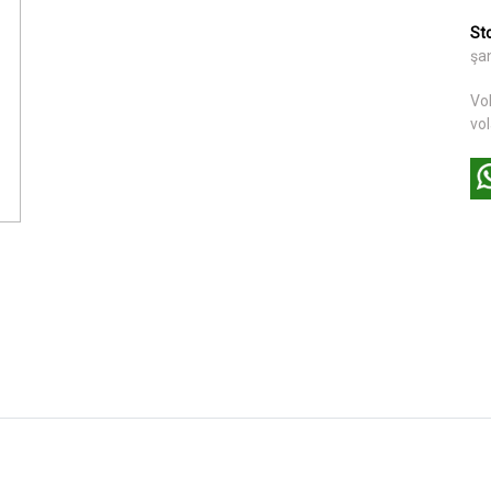
St
şa
Vo
vol