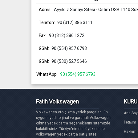
Adres:
Ayyıldız Sanayi Sitesi - Ostim OSB 1140 So
Telefon:
90 (312) 386 3111
Fax:
90 (312) 386 1272
GSM:
90 (554) 957 6793
GSM:
90 (530) 527 5646
WhatsApp:
90 (554) 957 6793
Fatih Volkswagen
KURU
Volkswagen oto çıkma yedek parçaları. En
Ana Say
uygun fiyatlı, orjinal ve garantili Volkswagen
İletişim
çıkma yedek parça seçeneklerini sitemizde
bulabilirsiniz. Türkiye'nin en büyük online
Hakkımı
volkswagen yedek parça satış sitesi