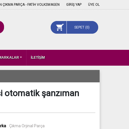
 ÇIKMA PARÇA - FATİH VOLKSWAGEN
GİRİŞ YAP
ÜYE OL
SEPET (
0
)
 MARKALAR
İLETİŞİM
si otomatik şanzıman
rka
: Çıkma Orjinal Parça