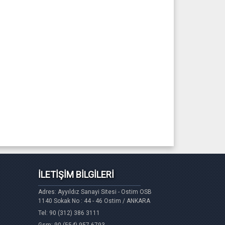
İLETİŞİM BİLGİLERİ
Adres: Ayyıldız Sanayi Sitesi - Ostim OSB
1140 Sokak No : 44 - 46 Ostim / ANKARA
Tel: 90 (312) 386 3111