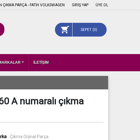
 ÇIKMA PARÇA - FATİH VOLKSWAGEN
GİRİŞ YAP
ÜYE OL
SEPET (
0
)
 MARKALAR
İLETİŞİM
60 A numaralı çıkma
rka
: Çıkma Orjinal Parça