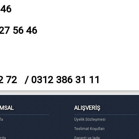
 46
527 56 46
2 72 / 0312 386 31 11
MSAL
ALIŞVERİŞ
fa
Üyelik Sözleşmesi
Teslimat Koşulları
zda
Garanti ve İade