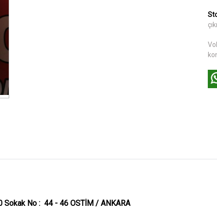
St
çı
Vo
ko
40 Sokak No : 44 - 46 OSTİM / ANKARA