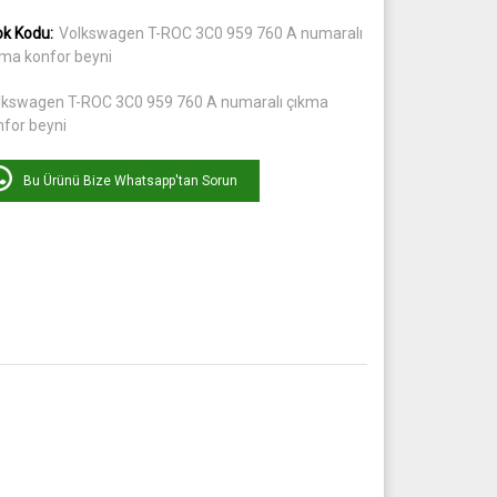
ok Kodu:
Volkswagen T-ROC 3C0 959 760 A numaralı
kma konfor beyni
lkswagen T-ROC 3C0 959 760 A numaralı çıkma
nfor beyni
Bu Ürünü Bize Whatsapp'tan Sorun