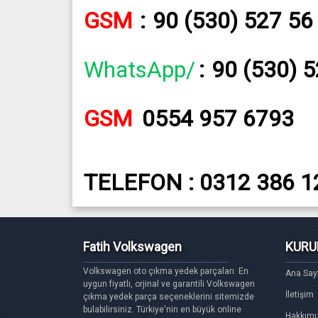
GSM
:
90 (530) 527 56
WhatsApp/
:
90 (530) 
GSM
0554 957 6793
TELEFON : 0312 386 1
Fatih Volkswagen
KURU
Volkswagen oto çıkma yedek parçaları. En
Ana Say
uygun fiyatlı, orjinal ve garantili Volkswagen
İletişim
çıkma yedek parça seçeneklerini sitemizde
bulabilirsiniz. Türkiye'nin en büyük online
Hakkımı