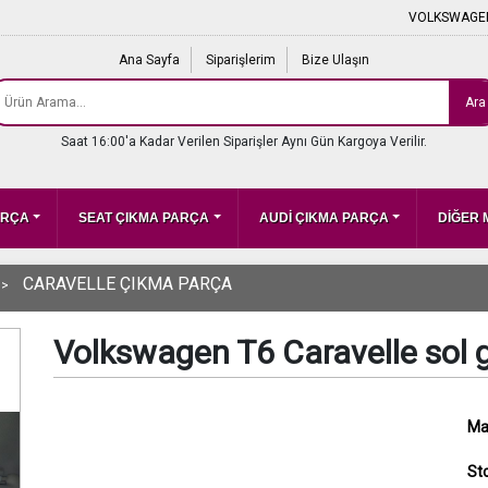
VOLKSWAGEN
Ana Sayfa
Siparişlerim
Bize Ulaşın
Ara
Saat 16:00'a Kadar Verilen Siparişler Aynı Gün Kargoya Verilir.
ARÇA
SEAT ÇIKMA PARÇA
AUDİ ÇIKMA PARÇA
DİĞER
CARAVELLE ÇIKMA PARÇA
Volkswagen T6 Caravelle sol g
Ma
St