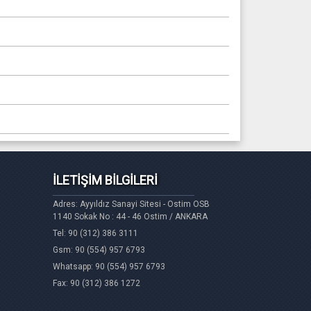
İLETİŞİM BİLGİLERİ
Adres: Ayyıldız Sanayi Sitesi - Ostim OSB
1140 Sokak No : 44 - 46 Ostim / ANKARA
Tel: 90 (312) 386 3111
Gsm: 90 (554) 957 6793
Whatsapp: 90 (554) 957 6793
Fax: 90 (312) 386 1272