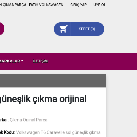
 ÇIKMA PARÇA - FATİH VOLKSWAGEN
GİRİŞ YAP
ÜYE OL
SEPET (
0
)
 MARKALAR
İLETİŞİM
üneşlik çıkma orijinal
rka
: Çıkma Orjinal Parça
ok Kodu:
Volkswagen T6 Caravelle sol güneşlik çıkma