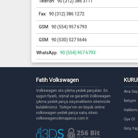
Telefon:
90 (312) 386 3111
Fax:
90 (312) 386 1272
GSM:
90 (554) 957 6793
GSM:
90 (530) 527 5646
WhatsApp:
90 (554) 957 6793
Fatih Volkswagen
KURU
Volkswagen oto çıkma yedek parçaları. En
Ana Say
uygun fiyatlı, orjinal ve garantili Volkswagen
İletişim
çıkma yedek parça seçeneklerini sitemizde
bulabilirsiniz. Türkiye'nin en büyük online
Hakkımı
volkswagen yedek parça satış sitesi
volkswagencikmaparca.com.tr
Üye Ol
Giriş Ya