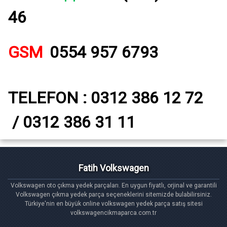
46
GSM
0554 957 6793
TELEFON : 0312 386 12 72
/ 0312 386 31 11
Fatih Volkswagen
Volkswagen oto çıkma yedek parçaları. En uygun fiyatlı, orjinal ve garantili
Volkswagen çıkma yedek parça seçeneklerini sitemizde bulabilirsiniz.
Türkiye'nin en büyük online volkswagen yedek parça satış sitesi
volkswagencikmaparca.com.tr