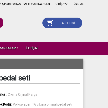
 ÇIKMA PARÇA - FATİH VOLKSWAGEN
GİRİŞ YAP
ÜYE OL
SEPET (
0
)
 MARKALAR
İLETİŞİM
pedal seti
rka
: Çıkma Orjinal Parça
ok Kodu:
Volkswagen T6 çıkma orijinal pedal seti