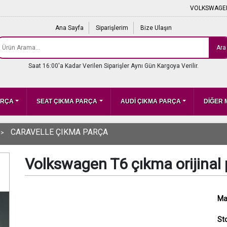
VOLKSWAGEN
Ana Sayfa
Siparişlerim
Bize Ulaşın
Ara
Saat 16:00'a Kadar Verilen Siparişler Aynı Gün Kargoya Verilir.
ARÇA
SEAT ÇIKMA PARÇA
AUDİ ÇIKMA PARÇA
DİĞER
CARAVELLE ÇIKMA PARÇA
Volkswagen T6 çıkma orijinal 
Ma
St