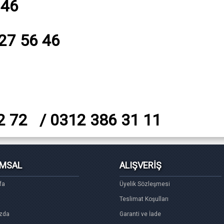
 46
527 56 46
2 72 / 0312 386 31 11
MSAL
ALIŞVERİŞ
fa
Üyelik Sözleşmesi
Teslimat Koşulları
zda
Garanti ve İade