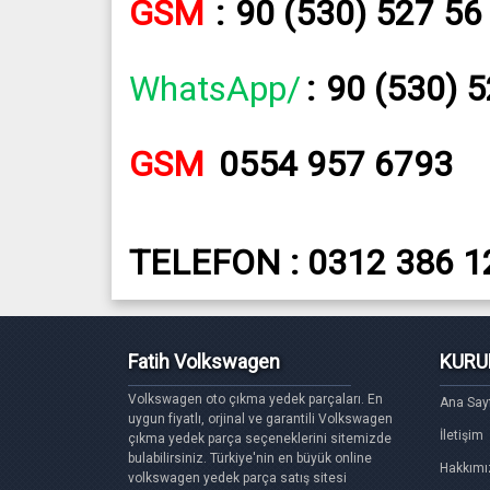
GSM
:
90 (530) 527 56
WhatsApp/
:
90 (530) 
GSM
0554 957 6793
TELEFON : 0312 386 1
Fatih Volkswagen
KURU
Volkswagen oto çıkma yedek parçaları. En
Ana Say
uygun fiyatlı, orjinal ve garantili Volkswagen
İletişim
çıkma yedek parça seçeneklerini sitemizde
bulabilirsiniz. Türkiye'nin en büyük online
Hakkımı
volkswagen yedek parça satış sitesi