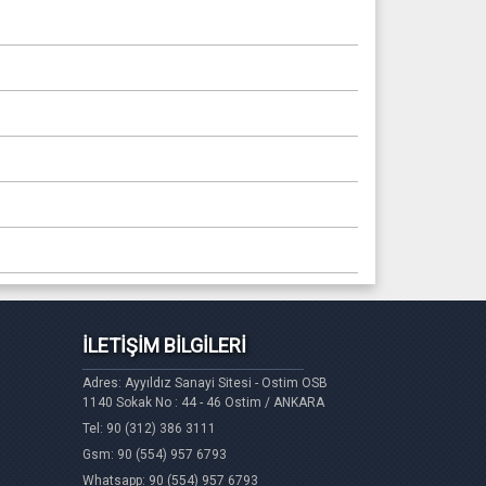
İLETİŞİM BİLGİLERİ
Adres: Ayyıldız Sanayi Sitesi - Ostim OSB
1140 Sokak No : 44 - 46 Ostim / ANKARA
Tel: 90 (312) 386 3111
Gsm: 90 (554) 957 6793
Whatsapp: 90 (554) 957 6793