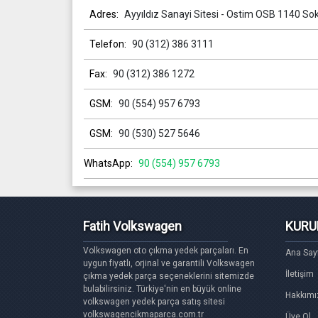
Adres:
Ayyıldız Sanayi Sitesi - Ostim OSB 1140 So
Telefon:
90 (312) 386 3111
Fax:
90 (312) 386 1272
GSM:
90 (554) 957 6793
GSM:
90 (530) 527 5646
WhatsApp:
90 (554) 957 6793
Fatih Volkswagen
KURU
Volkswagen oto çıkma yedek parçaları. En
Ana Say
uygun fiyatlı, orjinal ve garantili Volkswagen
İletişim
çıkma yedek parça seçeneklerini sitemizde
bulabilirsiniz. Türkiye'nin en büyük online
Hakkımı
volkswagen yedek parça satış sitesi
volkswagencikmaparca.com.tr
Üye Ol