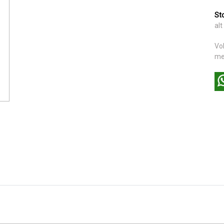
St
alt
Vo
me