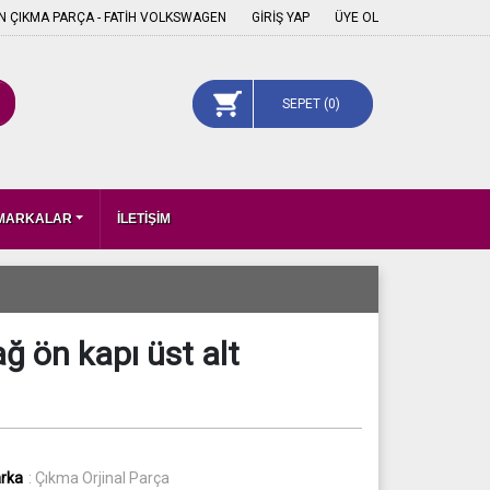
 ÇIKMA PARÇA - FATİH VOLKSWAGEN
GİRİŞ YAP
ÜYE OL
SEPET (
0
)
 MARKALAR
İLETİŞİM
 ön kapı üst alt
rka
: Çıkma Orjinal Parça