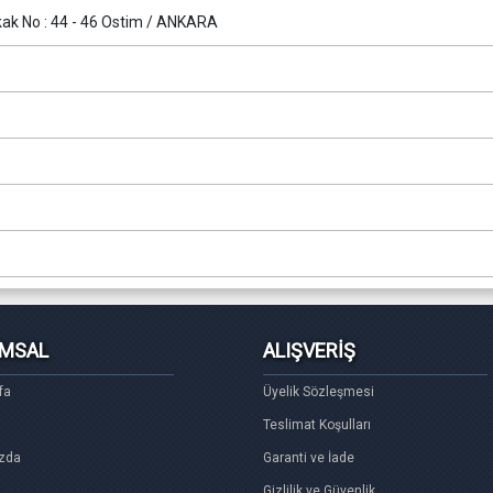
kak No : 44 - 46 Ostim / ANKARA
MSAL
ALIŞVERİŞ
fa
Üyelik Sözleşmesi
Teslimat Koşulları
zda
Garanti ve İade
Gizlilik ve Güvenlik