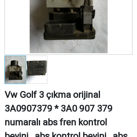
Vw Golf 3 çıkma orijinal
3A0907379 * 3A0 907 379
numaralı abs fren kontrol
beyini , abs kontrol beyini , abs