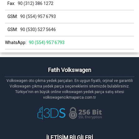
Fax:
90 (312) 386 1272
GSM:
90 (554) 957 6793
GSM:
90 (530) 527 5646
WhatsApp:
90 (554) 957 6793
Fatih Volkswagen
Volkswagen oto çıkma yedek parçaları. En uygun fiyatlı, orjinal ve garantili
Volkswagen çıkma yedek parça seçeneklerini sitemizde bulabilirsiniz.
Türkiye'nin en büyük online volkswagen yedek parça satış sitesi
volkswagencikmaparca.com.tr
İLETİŞİM BİLGİLERİ