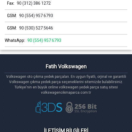
Fax:
90 (312) 386 1272
GSM:
90 (554) 957 6793
GSM:
90 (530) 527 5646
WhatsApp:
90 (554) 957 6793
Fatih Volkswagen
Volkswagen oto çıkma yedek parçaları. En uygun fiyatlı, orjinal ve garantili
Volkswagen çıkma yedek parça seçeneklerini sitemizde bulabilirsiniz.
Türkiye'nin en büyük online volkswagen yedek parça satış sitesi
volkswagencikmaparca.com.tr
İLETİŞİM BİLGİLERİ