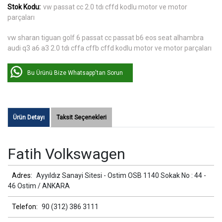
Stok Kodu:
vw passat cc 2.0 tdı cffd kodlu motor ve motor
parçaları
vw sharan tiguan golf 6 passat cc passat b6 eos seat alhambra
audi q3 a6 a3 2.0 tdı cffa cffb cffd kodlu motor ve motor parçaları
Bu Ürünü Bize Whatsapp'tan Sorun
Ürün Detayı
Taksit Seçenekleri
Fatih Volkswagen
Adres:
Ayyıldız Sanayi Sitesi - Ostim OSB 1140 Sokak No : 44 -
46 Ostim / ANKARA
Telefon:
90 (312) 386 3111