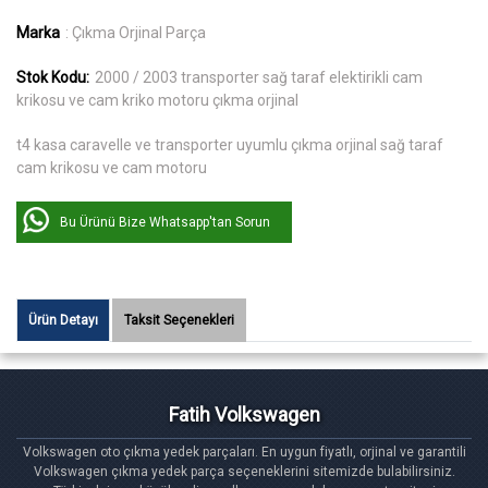
Marka
: Çıkma Orjinal Parça
Stok Kodu:
2000 / 2003 transporter sağ taraf elektirikli cam
krikosu ve cam kriko motoru çıkma orjinal
t4 kasa caravelle ve transporter uyumlu çıkma orjinal sağ taraf
cam krikosu ve cam motoru
Bu Ürünü Bize Whatsapp'tan Sorun
Ürün Detayı
Taksit Seçenekleri
Fatih Volkswagen
Volkswagen oto çıkma yedek parçaları. En uygun fiyatlı, orjinal ve garantili
Volkswagen çıkma yedek parça seçeneklerini sitemizde bulabilirsiniz.