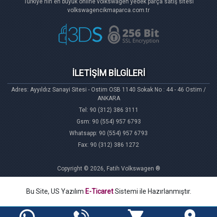
Türkiye'nin en büyük online volkswagen yedek parça satış sitesi
volkswagencikmaparca.com.tr
İLETİŞİM BİLGİLERİ
Adres: Ayyıldız Sanayi Sitesi - Ostim OSB 1140 Sokak No : 44 - 46 Ostim /
ANKARA
Tel: 90 (312) 386 3111
Gsm: 90 (554) 957 6793
Whatsapp: 90 (554) 957 6793
Fax: 90 (312) 386 1272
Copyright © 2026, Fatih Volkswagen ®
Bu Site, US Yazılım
E-Ticaret
Sistemi ile Hazırlanmıştır.