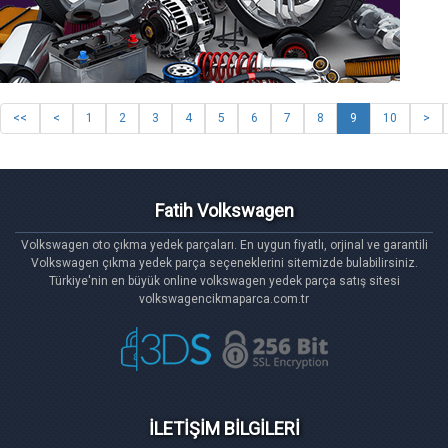
<<
<
1
2
3
4
5
6
7
8
9
10
>
Fatih Volkswagen
Volkswagen oto çıkma yedek parçaları. En uygun fiyatlı, orjinal ve garantili
Volkswagen çıkma yedek parça seçeneklerini sitemizde bulabilirsiniz.
Türkiye'nin en büyük online volkswagen yedek parça satış sitesi
volkswagencikmaparca.com.tr
İLETİŞİM BİLGİLERİ