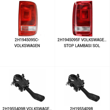
2H1945095C- 
2H1945095F VOLKSWAGEN 
VOLKSWAGEN 
STOP LAMBASI SOL 
STOPLAMBASI SOL 
AMAROK DEPO 441-19F2L- 
AMAROK VALEO 44885
KARARTILMIŞ
2H1955409B VOLKSWAGEN 
2H1955409B  