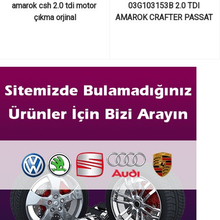
amarok csh 2.0 tdi motor 
03G103153B 2.0 TDI 
çıkma orjinal
AMAROK CRAFTER PASSAT 
TRANSPORTER AUDİ ÇIKMA 
ORJİNAL KRANK KEÇESİ 