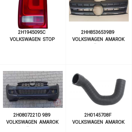
2H1945095C  
2HH8536539B9  
VOLKSWAGEN  STOP 
VOLKSWAGEN  AMAROK 
LAMBASI SOL AMAROK 
2013> ÖN PANJUR
DEPO 441-19F2L-LD
2H0807221D 9B9  
2H0145708F  
VOLKSWAGEN  AMAROK 
VOLKSWAGEN  AMAROK 
2010> ÖN TAMPON 
İNTERCOOL BORUSU 