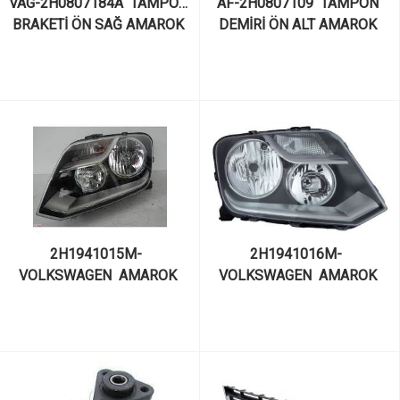
VAG-2H0807184A  TAMPON 
AF-2H0807109  TAMPON 
BRAKETİ ÖN SAĞ AMAROK 
DEMİRİ ÖN ALT AMAROK 
2013-
2010
2H1941015M-  
2H1941016M-  
VOLKSWAGEN  AMAROK 
VOLKSWAGEN  AMAROK 
SOL FAR DEPO 441-
SAĞ FAR DEPO 441-
11J5LMLEMN22H1941015M-  
11J5RMLEMN22H1941016M- 
VOLKSWAGEN  AMAROK 
VOLKSWAGEN  AMAROK 
SOL FAR DEPO 441-
SAĞ FAR DEPO 441-
11J5LMLEMN2
11J5RMLEMN2