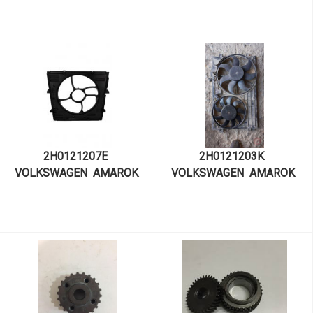
KENDİNDEN PANJURLU TİP
2H0145708F
2H0121207E  
2H0121203K  
VOLKSWAGEN  AMAROK 
VOLKSWAGEN  AMAROK 
FAN DAVLUMBAZI
FAN PERVANESİ SADECE 
PERVANE