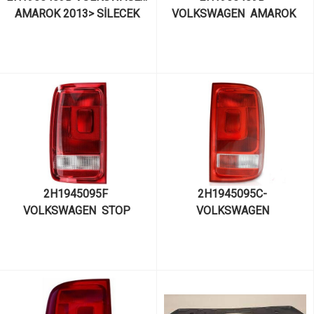
AMAROK 2013> SİLECEK 
VOLKSWAGEN  AMAROK 
KOLU SOL OEM TEST ARAÇ 
2013> SİLECEK KOLU SOL 
SÖKMESİ
OEM TEST ARAÇ SÖKMESİ
2H1945095F  
2H1945095C-  
VOLKSWAGEN  STOP 
VOLKSWAGEN  
LAMBASI SOL AMAROK 
STOPLAMBASI SOL 
DEPO 441-19F2L- 
AMAROK VALEO 44885
KARARTILMIŞ