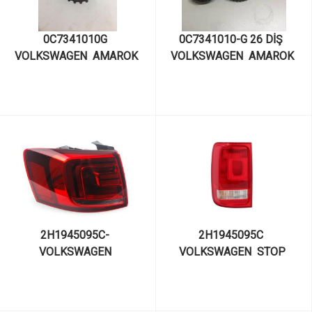
0C7341010G  
0C7341010-G 26 DİŞ  
VOLKSWAGEN  AMAROK 
VOLKSWAGEN  AMAROK 
YAVRU ŞANZUMAN ORTA 
YAVRU ŞANZUMAN DİŞLİSİ 
DİŞLİSİ 59 DİŞ
26 DİŞ
2H1945095C-  
2H1945095C  
VOLKSWAGEN  
VOLKSWAGEN  STOP 
STOPLAMBASI SOL 
LAMBASI SOL AMAROK 
AMAROK VALEO 44885
DEPO 441-19F2L-LD