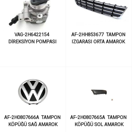
VAG-2H6422154  
AF-2HH853677  TAMPON 
DİREKSİYON POMPASI 
IZGARASI ORTA AMAROK 
AMAROK
2013-
AF-2H0807666A  TAMPON 
AF-2H0807665A  TAMPON 
KÖPÜĞÜ SAĞ AMAROK
KÖPÜĞÜ SOL AMAROK