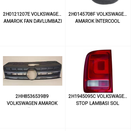
2H0121207E VOLKSWAGEN 
2H0145708F VOLKSWAGEN 
AMAROK FAN DAVLUMBAZI
AMAROK İNTERCOOL 
BORUSU 2H0145708F
2HH8536539B9 
2H1945095C VOLKSWAGEN 
VOLKSWAGEN AMAROK 
STOP LAMBASI SOL 
2013> ÖN PANJUR
AMAROK DEPO 441-19F2L-
LD