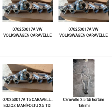
070253017A VW 
070253017A VW 
VOLKSWAGEN CARAVELLE 
VOLKSWAGEN CARAVELLE 
EGZOZ MANİFOLTU 2.5 TDI 
EGZOZ MANİFOLTU 2.5 TDI 
130 BEYGİRLİK VE 174 
130 BEYGİRLİK VE 174 
BEYGİRLİK AXD KODLU 
BEYGİRLİK AXE KODLU 
MOTORDAN
MOTORDAN
070253017A T5 CARAVELLA 
Caravelle 2.5 tdi hortum 
EGZOZ MANİFOLTU 2.5 TDI 
Takımı
130 BEYGİRLİK VE 174 