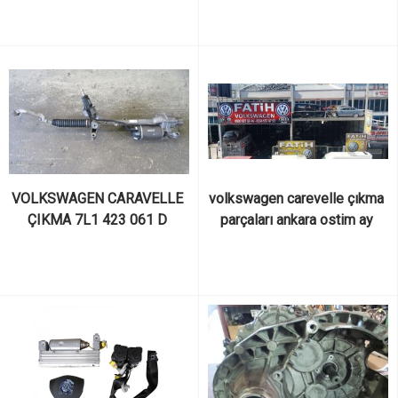
VOLKSWAGEN CARAVELLE 
volkswagen carevelle çıkma 
ÇIKMA 7L1 423 061 D 
parçaları ankara ostim ay 
NUMARALI DİREKSİYON 
yıldız sanayi sitesi fatih 
DİŞLİSİ/ŞOK ELEKTRİKLİ
volksvagen