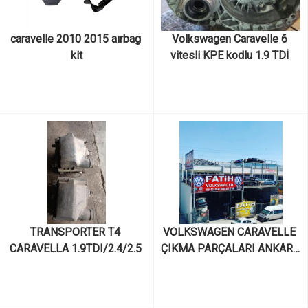
caravelle 2010 2015 aırbag 
Volkswagen Caravelle 6 
kit
vitesli KPE kodlu 1.9 TDİ 
çıkma manuel şanzıman ve 
parçaları
TRANSPORTER T4 
VOLKSWAGEN CARAVELLE 
CARAVELLA 1.9TDI/2.4/2.5 
ÇIKMA PARÇALARI ANKARA 
TDI CIKMA ORİJİNAL HAVA 
OSTİM AY YILDIZ SANAYİ
FILTRE KUTUSU