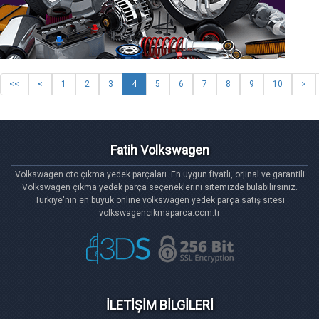
<<
<
1
2
3
4
5
6
7
8
9
10
>
Fatih Volkswagen
Volkswagen oto çıkma yedek parçaları. En uygun fiyatlı, orjinal ve garantili
Volkswagen çıkma yedek parça seçeneklerini sitemizde bulabilirsiniz.
Türkiye'nin en büyük online volkswagen yedek parça satış sitesi
volkswagencikmaparca.com.tr
İLETİŞİM BİLGİLERİ