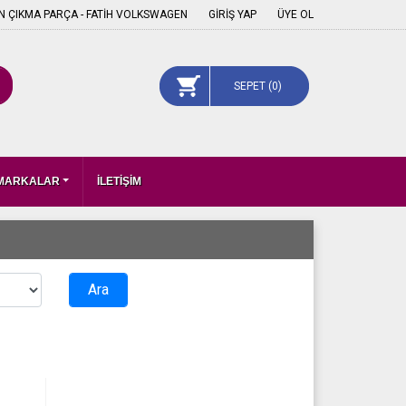
 ÇIKMA PARÇA - FATİH VOLKSWAGEN
GİRİŞ YAP
ÜYE OL
SEPET (
0
)
 MARKALAR
İLETİŞİM