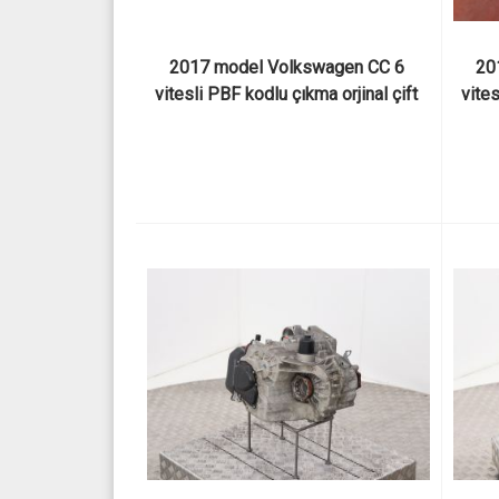
2017 model Volkswagen CC 6 
20
vitesli PBF kodlu çıkma orjinal çift 
vites
kavramalı DSG 2.0 TDI şanzıman ve 
kavra
şanzıman parçaları