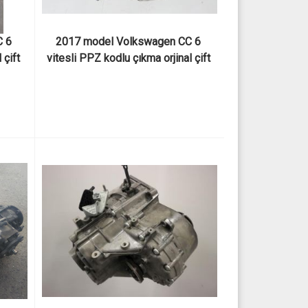
 6 
2017 model Volkswagen CC 6 
çift 
vitesli PPZ kodlu çıkma orjinal çift 
n ve 
kavramalı DSG 2.0 TSI şanzıman ve 
şanzıman parçaları