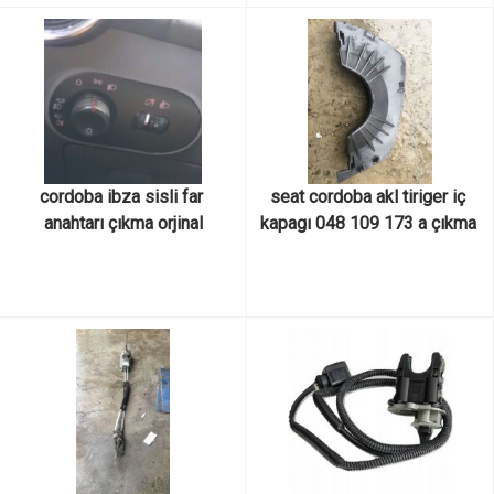
cordoba ibza sisli far 
seat cordoba akl tiriger iç 
anahtarı çıkma orjinal
kapagı 048 109 173 a çıkma 
orjinal