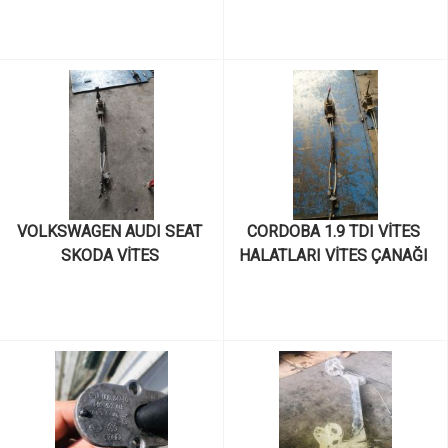
074
VOLKSWAGEN AUDI SEAT 
CORDOBA 1.9 TDI VİTES 
SKODA VİTES 
HALATLARI VİTES ÇANAĞI 
MEKANİZMASI VİTES 
VİTES MEKANİZMASI 
HALATLARI VİTES ÇANAK 
ÇIKMA PARÇA 6K0711049 
KULESİ ÇIKMA ORJİNAL  
6K0711266B 6K0711265D
6K0711049 6K0711266B 
6K0711265D