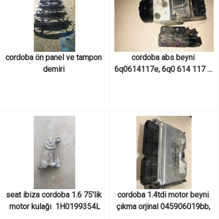
cordoba ön panel ve tampon 
cordoba abs beyni 
demiri 
6q0614117e, 6q0 614 117 e, 
0 265 800 003, 0265800003
seat ibiza cordoba 1.6 75'lik 
cordoba 1.4tdi motor beyni 
motor kulağı  1H0199354L
çıkma orjinal 045906019bb, 
045 906 019 bb, 0 281 011 