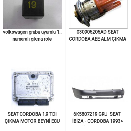
volkswagen grubu uyumlu 19 
030905205AD SEAT 
numaralı çıkma role 
CORDOBA AEE ALM ÇIKMA 
6k0955531 
75 LİK DİSTRİBÜTÖR
SEAT CORDOBA 1.9 TDI 
6K5807219 GRU  SEAT  
ÇIKMA MOTOR BEYNİ ECU 
İBİZA - CORDOBA 1993> 
038906012K 038 906 012 K
SON ÖN TAMPON ÇIKMA 