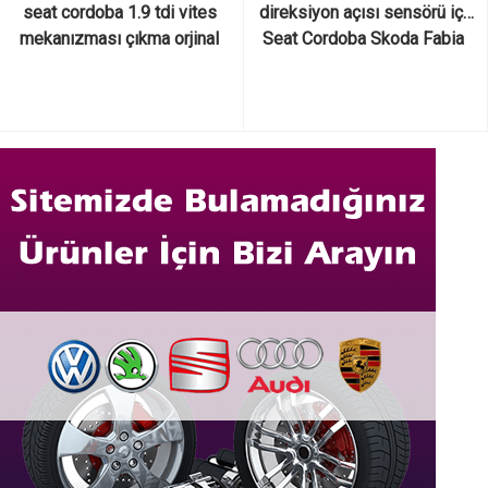
seat cordoba 1.9 tdi vites 
 direksiyon açısı sensörü için 
mekanızması çıkma orjinal 
Seat Cordoba Skoda Fabia 
6k0 711 265 c
VW Polo için 6Q1423291 
6Q1423291D