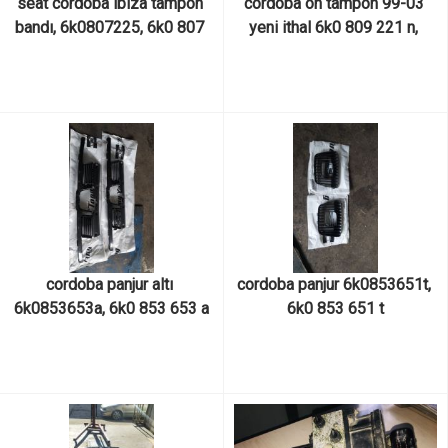
seat cordoba ibiza tampon 
cordoba ön tampon 99-03 
bandı, 6k0807225, 6k0 807 
yeni ithal 6k0 809 221 n, 
225
6k0809221n
cordoba panjur altı 
cordoba panjur 6k0853651t, 
6k0853653a, 6k0 853 653 a
6k0 853 651 t