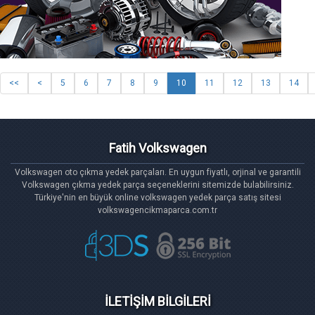
<<
<
5
6
7
8
9
10
11
12
13
14
Fatih Volkswagen
Volkswagen oto çıkma yedek parçaları. En uygun fiyatlı, orjinal ve garantili
Volkswagen çıkma yedek parça seçeneklerini sitemizde bulabilirsiniz.
Türkiye'nin en büyük online volkswagen yedek parça satış sitesi
volkswagencikmaparca.com.tr
İLETİŞİM BİLGİLERİ