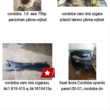
cordoba  1.6  aee 75hp 
cordoba cam önü ızgara 
şanzıman çıkma orjinal
pilasti takımı çıkma orjinal 
6k1 819 415 a, 6k1819415a
cordoba cam önü ızgarası, 
Seat ibiza Cordoba uyumlu 
6k1 819 415 a, 6k1819415a
panel 00-01, cordoba ön 
panel tampon demiri 
6K0805591AE * 6k0 805 
591 ae