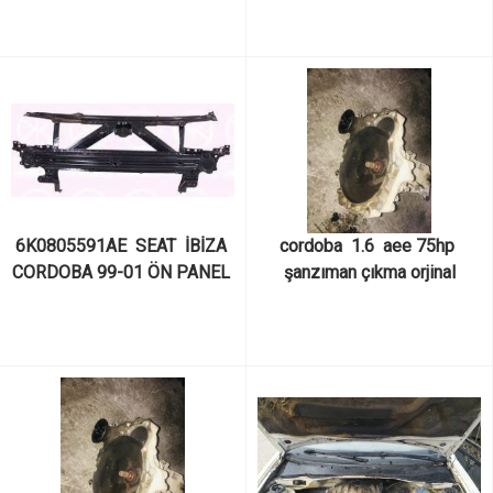
OEM
6K0805591AE  SEAT  İBİZA 
cordoba  1.6  aee 75hp 
CORDOBA 99-01 ÖN PANEL 
şanzıman çıkma orjinal
İSPANYOL