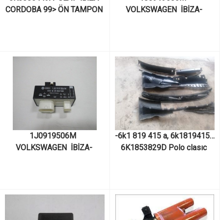
CORDOBA 99> ÖN TAMPON 
VOLKSWAGEN  İBİZA- 
DEMİRİ
POLO-FABİA-CORDOBA FAN 
ROLESİ 1J0919506M
1J0919506M  
-6k1 819 415 a, 6k1819415a 
VOLKSWAGEN  İBİZA- 
6K1853829D Polo clasıc 
POLO-FABİA-CORDOBA FAN 
caddy ıbiza cordoba ön cam 
ROLESİ 1J0919506M
ızgarası 1997 2002