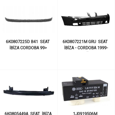
6K0807225D B41  SEAT  
6K0807221M GRU  SEAT  
İBİZA CORDOBA 99> 
İBİZA - CORDOBA 1999-
TAMPON BANDI
2002 ARASI ÖN TAMPON
6K0805449A  SEAT  İBİZA 
1J0919506M  