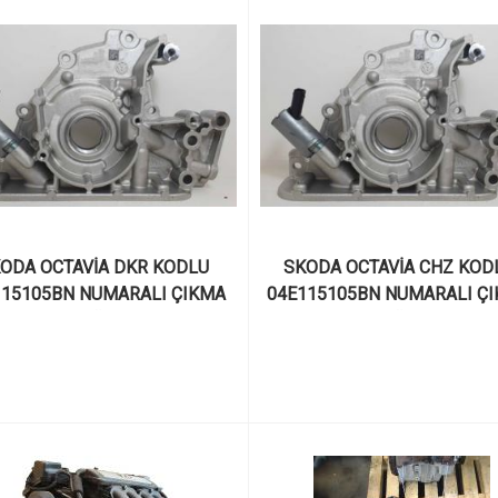
ODA OCTAVİA DKR KODLU 
SKODA OCTAVİA CHZ KODL
115105BN NUMARALI ÇIKMA 
04E115105BN NUMARALI ÇI
1.0 TFSI YAĞ POMPASI
1.0 TSI YAĞ POMPASI