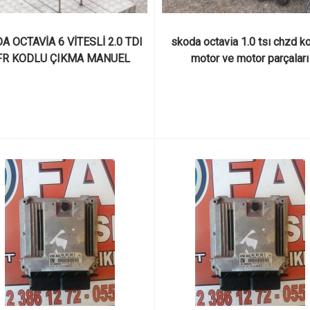
A OCTAVİA 6 VİTESLİ 2.0 TDI 
skoda octavia 1.0 tsı chzd ko
R KODLU ÇIKMA MANUEL 
motor ve motor parçaları
ANZIMAN VE PARÇALARI