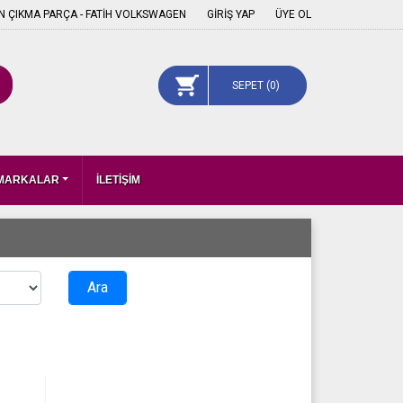
 ÇIKMA PARÇA - FATİH VOLKSWAGEN
GİRİŞ YAP
ÜYE OL
SEPET (
0
)
 MARKALAR
İLETİŞİM