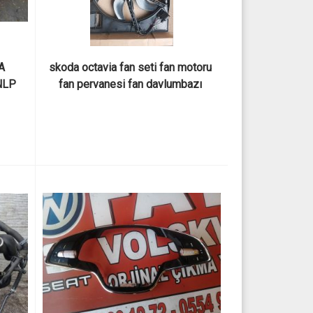
 
skoda octavia fan seti fan motoru 
NLP 
fan pervanesi fan davlumbazı 
ALI 
5q0121203c sıfır  ithal parça
ARI