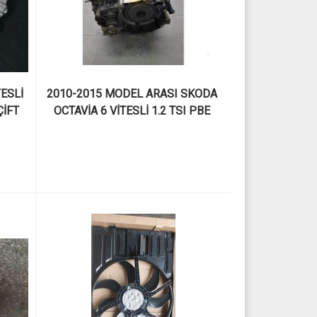
ESLİ 
2010-2015 MODEL ARASI SKODA 
İFT 
OCTAVİA 6 VİTESLİ 1.2 TSI PBE 
VE 
KODLU ÇIKMA ÇİFT KAVRAMALI 
DSG ŞANZIMAN VE PARÇALARI