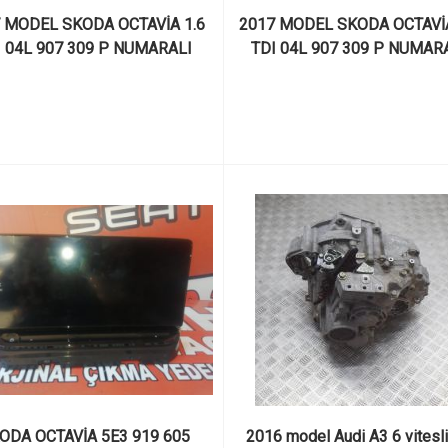
 MODEL SKODA OCTAVİA 1.6 
2017 MODEL SKODA OCTAVİA 
 04L 907 309 P NUMARALI 
TDI 04L 907 309 P NUMARA
ÇIKMA MOTOR BEYNİ
ÇIKMA MOTOR BEYNİ
ODA OCTAVİA 5E3 919 605 
2016 model Audi A3 6 vitesli 