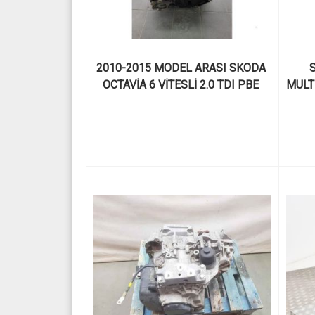
2010-2015 MODEL ARASI SKODA 
S
OCTAVİA 6 VİTESLİ 2.0 TDI PBE 
MULT
KODLU ÇIKMA ÇİFT KAVRAMALI 
EKR
DSG ŞANZIMAN VE PARÇALARI
D