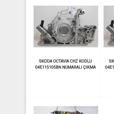
SKODA OCTAVİA CHZ KODLU 
SK
04E115105BN NUMARALI ÇIKMA 
04E
1.0 TFSI YAĞ POMPASI