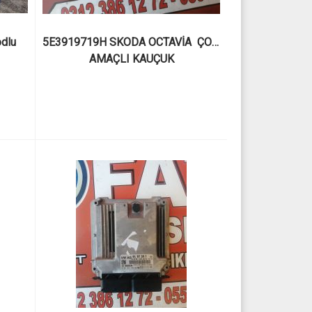
dlu 
5E3919719H SKODA OCTAVİA  ÇOK 
AMAÇLI KAUÇUK