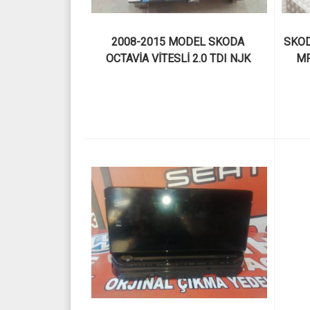
2008-2015 MODEL SKODA 
SKOD
OCTAVİA VİTESLİ 2.0 TDI NJK 
MF
KODLU ÇIKMA ÇİFT KAVRAMALI 
Ş
DSG ŞANZIMAN VE PARÇALARI