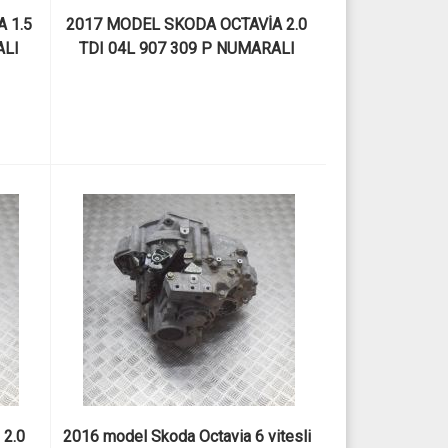
1.5 
2017 MODEL SKODA OCTAVİA 2.0 
LI 
TDI 04L 907 309 P NUMARALI 
ÇIKMA MOTOR BEYNİ
2.0 
2016 model Skoda Octavia 6 vitesli 