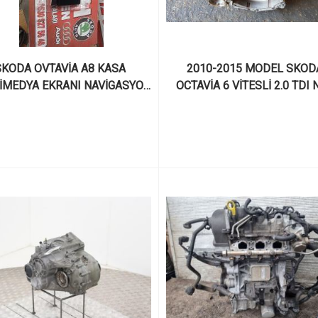
KODA OVTAVİA A8 KASA 
2010-2015 MODEL SKODA
İMEDYA EKRANI NAVİGASYON 
OCTAVİA 6 VİTESLİ 2.0 TDI 
ANI TABLET TEYP KUMANDA 
KODLU ÇIKMA ÇİFT KAVRAM
İJATAL PANELİ 5E3919605
DSG ŞANZIMAN VE PARÇAL