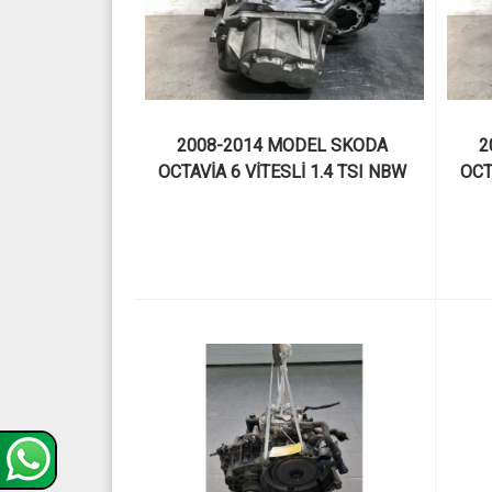
2008-2014 MODEL SKODA 
2
OCTAVİA 6 VİTESLİ 1.4 TSI NBW 
OCT
KODLU ÇIKMA MANUEL 
ŞANZIMAN VE PARÇALARI
Ş