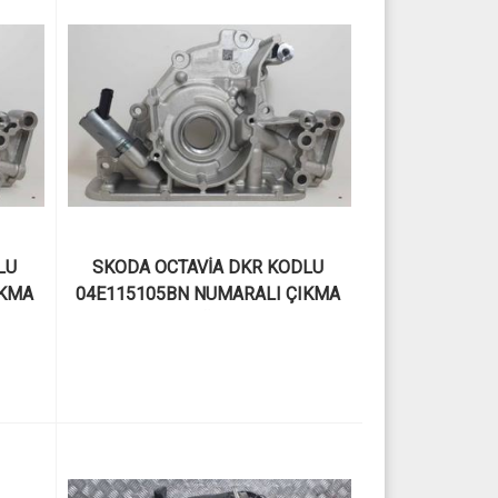
U 
SKODA OCTAVİA DKR KODLU 
KMA 
04E115105BN NUMARALI ÇIKMA 
1.0 TSI YAĞ POMPASI