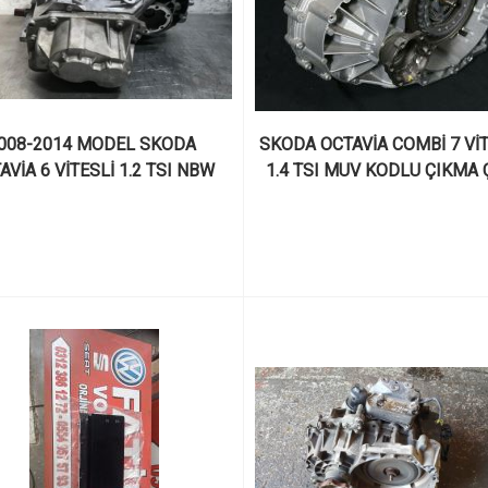
008-2014 MODEL SKODA 
SKODA OCTAVİA COMBİ 7 VİT
AVİA 6 VİTESLİ 1.2 TSI NBW 
1.4 TSI MUV KODLU ÇIKMA Ç
KODLU ÇIKMA MANUEL 
KAVRAMALI DSG ŞANZIMAN 
ANZIMAN VE PARÇALARI
PARÇALARI