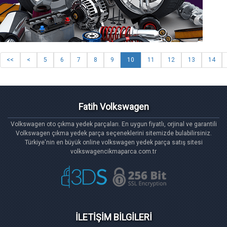
<<
<
5
6
7
8
9
10
11
12
13
14
Fatih Volkswagen
Volkswagen oto çıkma yedek parçaları. En uygun fiyatlı, orjinal ve garantili
Volkswagen çıkma yedek parça seçeneklerini sitemizde bulabilirsiniz.
Türkiye'nin en büyük online volkswagen yedek parça satış sitesi
volkswagencikmaparca.com.tr
İLETİŞİM BİLGİLERİ