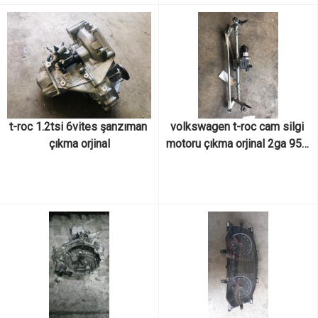
t-roc 1.2tsi 6vites şanzıman 
volkswagen t-roc cam silgi 
çıkma orjinal
motoru çıkma orjinal 2ga 955 
113