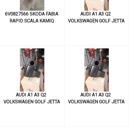
6V0827566 SKODA FABIA 
AUDI A1 A3 Q2  
RAPID SCALA KAMIQ 
VOLKSWAGEN GOLF JETTA 
KODIAQ KAROQ SUPERB 
PASSAT TROC  SEAT LEON 
VOLKSWAGEN T-CROSS 
ATECA ARONA SKODA 
CIKMA ORIJINAL BAGAJ 
OCTIVIA SCALA KAROQ 
ACMA BUTONU
SUPERB /. 1.6 TDI 2013> /. 
DDY ÇIKMA ENJEKTÖR 
TAKIMI DELPHI 
04L130277BF
AUDI A1 A3 Q2  
AUDI A1 A3 Q2  
VOLKSWAGEN GOLF JETTA 
VOLKSWAGEN GOLF JETTA 
PASSAT TROC  SEAT LEON 
PASSAT TROC  SEAT LEON 
ATECA ARONA SKODA 
ATECA ARONA SKODA 
OCTIVIA SCALA KAROQ 
OCTIVIA SCALA KAROQ 