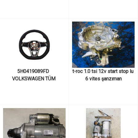
TIGUAN, GOLF, CADDY, 
POLO, TOUAREG, T-ROC 
DİREKSİYON SİMİDİ ÇOK 
FONKSİYONLU F1-CRUSLU
5H0419089FD  
t-roc 1.0 tsi 12v start stop lu 
VOLKSWAGEN TÜM 
6 vites şanzıman
MODELLER: PASSAT, 
TIGUAN, GOLF, CADDY, 
POLO, TOUAREG, T-ROC 
DİREKSİYON SİMİDİ ÇOK 
FONKSİYONLU F1-CRUSLU