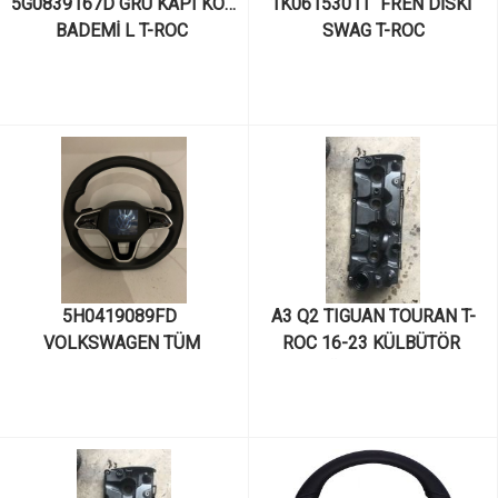
5G0839167D GRU KAPI KOL 
1K0615301T  FREN DİSKİ 
BADEMİ L T-ROC 
SWAG T-ROC
5H0419089FD  
A3 Q2 TIGUAN TOURAN T-
VOLKSWAGEN TÜM 
ROC 16-23 KÜLBÜTÖR 
MODELLER: PASSAT, 
KAPAĞI 03L103469AC
TIGUAN, GOLF, CADDY, 
POLO, TOUAREG, T-ROC 
DİREKSİYON SİMİDİ ÇOK 
FONKSİYONLU F1-CRUSLU