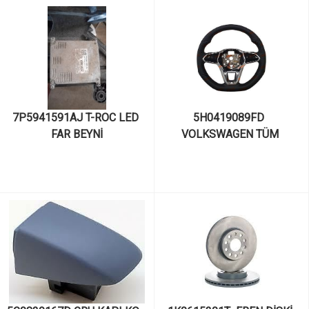
7P5941591AJ T-ROC LED 
5H0419089FD  
FAR BEYNİ
VOLKSWAGEN TÜM 
MODELLER: PASSAT, 
TIGUAN, GOLF, CADDY, 
POLO, TOUAREG, T-ROC 
DİREKSİYON SİMİDİ ÇOK 
FONKSİYONLU F1-CRUSLU