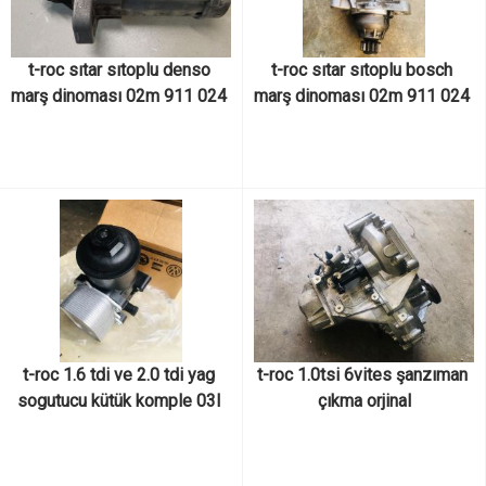
t-roc sıtar sıtoplu denso 
t-roc sıtar sıtoplu bosch 
marş dinoması 02m 911 024 
marş dinoması 02m 911 024 
j, 02m911024j, 428000-8855
q, 02m911024q, 0 001 179 
512
t-roc 1.6 tdi ve 2.0 tdi yag 
t-roc 1.0tsi 6vites şanzıman 
sogutucu kütük komple 03l 
çıkma orjinal
115 389 c, 03l115389c, 03l 
115 389 h