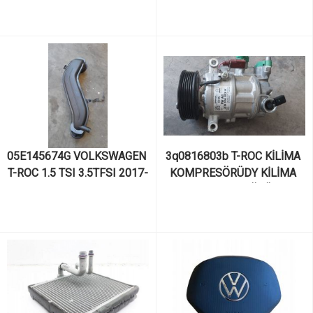
kodlu motor ve motor 
SANAYİ 
parçaları
05E145674G VOLKSWAGEN 
3q0816803b T-ROC KİLİMA 
T-ROC 1.5 TSI 3.5TFSI 2017-
KOMPRESÖRÜDY KİLİMA 
20 MODELLER ARASI 
KOMPRESÖRÜ
TURBO HORTUMU