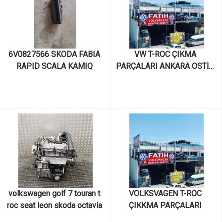
6V0827566 SKODA FABIA 
VW T-ROC ÇIKMA 
RAPID SCALA KAMIQ 
PARÇALARI ANKARA OSTİM 
KODIAQ KAROQ SUPERB 
AY YILDIZ SANAYİ
VOLKSWAGEN T-CROSS 
CIKMA ORIJINAL BAGAJ 
ACMA BUTONU
volkswagen golf 7 touran t 
VOLKSVAGEN T-ROC 
roc seat leon skoda octavia 
ÇIKKMA PARÇALARI 
yeti audi a3 1.2 tsı cyvb 
ANKARA OSTİM AY YILDIZ 