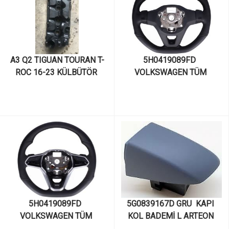
A3 Q2 TIGUAN TOURAN T-
5H0419089FD  
ROC 16-23 KÜLBÜTÖR 
VOLKSWAGEN TÜM 
KAPAĞI 03L103469AC
MODELLER: PASSAT, 
TIGUAN, GOLF, CADDY, 
POLO, TOUAREG, T-ROC 
DİREKSİYON SİMİDİ ÇOK 
FONKSİYONLU F1-CRUSLU
5H0419089FD  
5G0839167D GRU  KAPI 
VOLKSWAGEN TÜM 
KOL BADEMİ L ARTEON 
MODELLER: PASSAT, 
GOLF PASSAT T-ROC