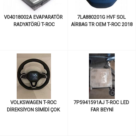
V04018002A EVAPARATÖR 
7LA880201G HVF SOL 
RADYATÖRÜ T-ROC
AİRBAG TR OEM T-ROC 2018
VOLKSWAGEN T-ROC 
7P5941591AJ T-ROC LED 
DİREKSİYON SİMİDİ ÇOK 
FAR BEYNİ
FONKSİYONLU F1-CRUSLU