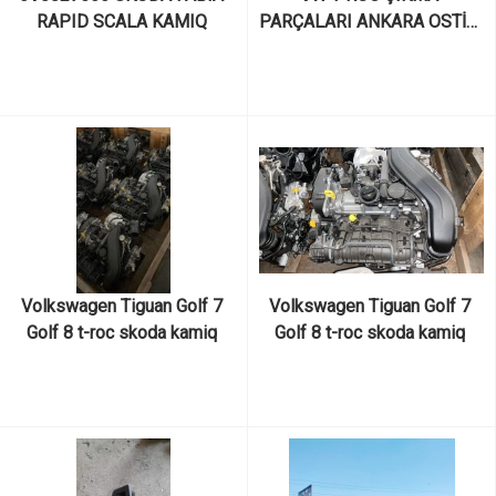
RAPID SCALA KAMIQ 
PARÇALARI ANKARA OSTİM 
KODIAQ KAROQ SUPERB 
AY YILDIZ SANAYİ
VOLKSWAGEN T-CROSS 
CIKMA ORIJINAL BAGAJ 
ACMA BUTONU
Volkswagen Tiguan Golf 7 
Volkswagen Tiguan Golf 7 
Golf 8 t-roc skoda kamiq 
Golf 8 t-roc skoda kamiq 
karoq octavia seat leon 
karoq octavia seat leon 
ateca audi a1 q3 a3 1.5 tsi 
ateca audi a1 q3 a3 1.5 tsi 
DPCA sıfır sandık motor ve 
DPCA sıfır sandık motor ve 
motor parçaları
motor parçaları