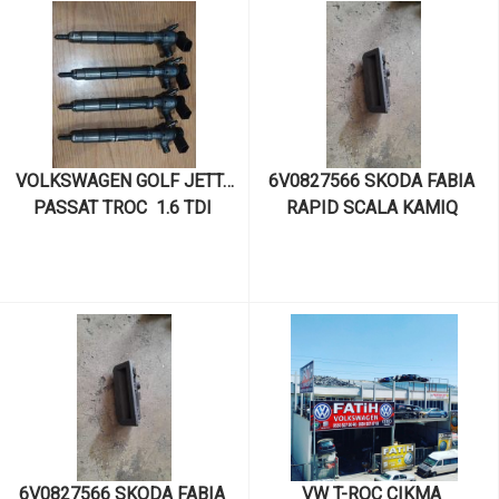
SUPERB /. 1.6 TDI 2013> /. 
SUPERB /. 1.6 TDI 2013> /. 
CXX  ÇIKMA ENJEKTÖR 
CLH  ÇIKMA ENJEKTÖR 
TAKIMI DELPHI 
TAKIMI DELPHI 
04L130277BF
04L130277BF
 VOLKSWAGEN GOLF JETTA 
6V0827566 SKODA FABIA 
PASSAT TROC  1.6 TDI 
RAPID SCALA KAMIQ 
2013> /. CLH CXX DDY DGT 
KODIAQ KAROQ SUPERB 
DGD ÇIKMA ENJEKTÖR 
VOLKSWAGEN T-CROSS 
TAKIMI DELPHI 
CIKMA ORIJINAL BAGAJ 
04L130277BF
ACMA BUTONU
6V0827566 SKODA FABIA 
VW T-ROC ÇIKMA 