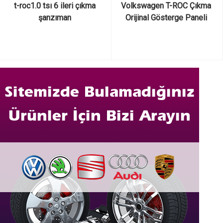
t-roc1.0 tsı 6 ileri çıkma 
Volkswagen T-ROC Çıkma 
şanzıman 
Orijinal Gösterge Paneli 
Kilometre Saati Kadran 
2GA920740B , 2GA 920 740 
B