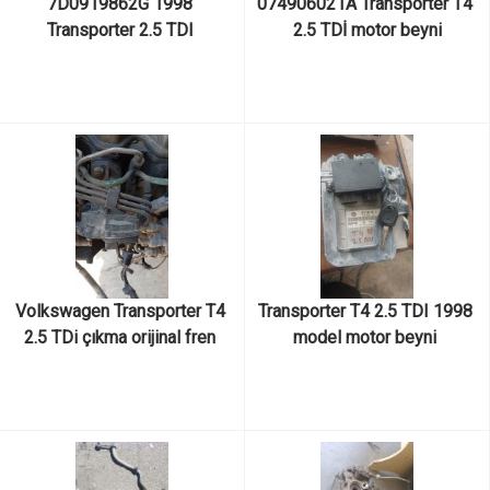
7D0919862G 1998 
074906021A Transporter T4 
Transporter 2.5 TDI 
2.5 TDİ motor beyni
kilometre saati devir saatli 
kilometre gösterge saati
Volkswagen Transporter T4 
Transporter T4 2.5 TDI 1998 
2.5 TDi çıkma orijinal fren 
model motor beyni 
vakumu
immobilizer kutusu kontak 
anahtarı immobilizer takımı