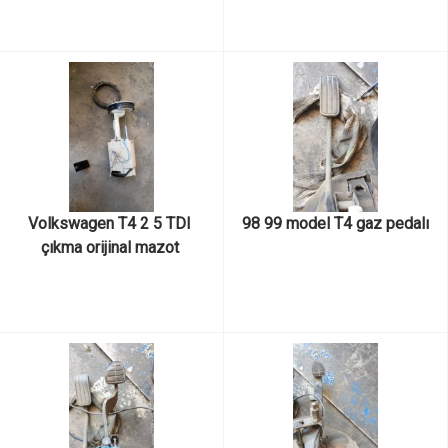
Volkswagen T4 2 5 TDI 
98 99 model T4 gaz pedalı
çıkma orijinal mazot 
şamandırası