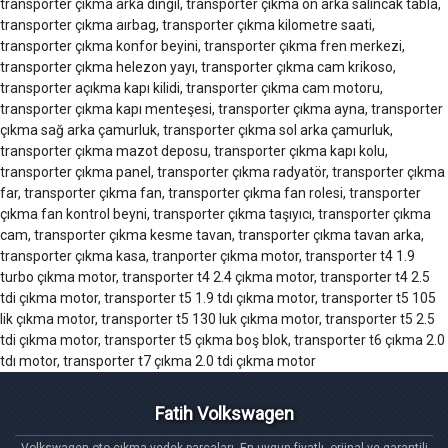
transporter çıkma arka dingil, transporter çıkma ön arka salıncak tabla,
transporter çıkma aırbag, transporter çıkma kilometre saati,
transporter çıkma konfor beyini, transporter çıkma fren merkezi,
transporter çıkma helezon yayı, transporter çıkma cam krikoso,
transporter açıkma kapı kilidi, transporter çıkma cam motoru,
transporter çıkma kapı menteşesi, transporter çıkma ayna, transporter
çıkma sağ arka çamurluk, transporter çıkma sol arka çamurluk,
transporter çıkma mazot deposu, transporter çıkma kapı kolu,
transporter çıkma panel, transporter çıkma radyatör, transporter çıkma
far, transporter çıkma fan, transporter çıkma fan rolesi, transporter
çıkma fan kontrol beyni, transporter çıkma taşıyıcı, transporter çıkma
cam, transporter çıkma kesme tavan, transporter çıkma tavan arka,
transporter çıkma kasa, tranporter çıkma motor, transporter t4 1.9
turbo çıkma motor, transporter t4 2.4 çıkma motor, transporter t4 2.5
tdi çıkma motor, transporter t5 1.9 tdı çıkma motor, transporter t5 105
lik çıkma motor, transporter t5 130 luk çıkma motor, transporter t5 2.5
tdi çıkma motor, transporter t5 çıkma boş blok, transporter t6 çıkma 2.0
tdı motor, transporter t7 çıkma 2.0 tdi çıkma motor
Fatih Volkswagen
Volkswagen oto çıkma yedek parçaları. En uygun fiyatlı, orjinal ve garantili