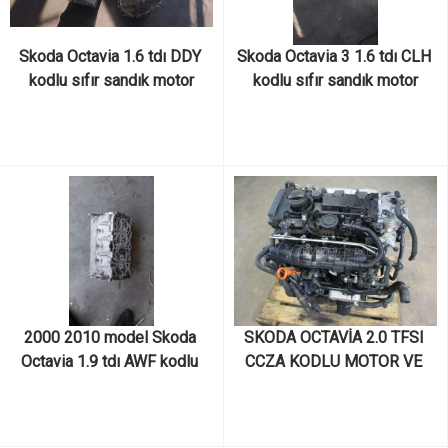
Skoda Octavia 1.6 tdı DDY 
Skoda Octavia 3 1.6 tdı CLH 
kodlu sıfır sandık motor
kodlu sıfır sandık motor
2000 2010 model Skoda 
SKODA OCTAVİA 2.0 TFSI 
Octavia 1.9 tdı AWF kodlu 
CCZA KODLU MOTOR VE 
038103373r numaralı çıkma 
MOTOR PARÇALARI
orjinal silindir kapağı