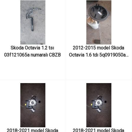
Skoda Octavia 1.2 tsı 
2012-2015 model Skoda 
03f121065a numaralı CBZB 
Octavia 1.6 tdı 5q0919050ap 
kodlu motordan çıkma orjinal 
numaralı çıkma orjinal yakıt 
su borusu 
şamandırası
2018-2021 model Skoda 
2018-2021 model Skoda 