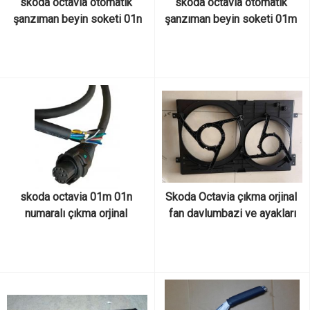
skoda octavia otomatik 
skoda octavia otomatik 
şanzıman beyin soketi 01n
şanzıman beyin soketi 01m 
skoda octavia 01m 01n 
Skoda Octavia çıkma orjinal 
numaralı çıkma orjinal 
fan davlumbazi ve ayakları
otomatik şanzıman beyin 
soketi