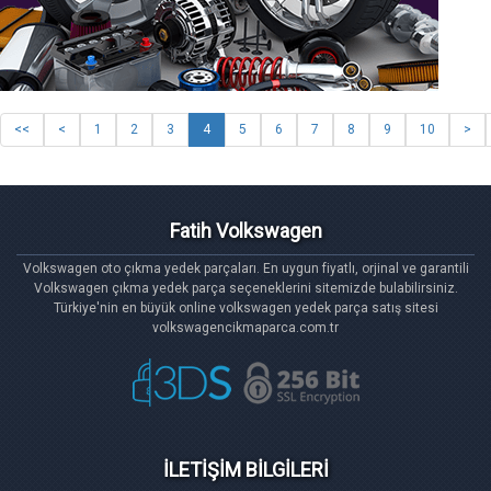
<<
<
1
2
3
4
5
6
7
8
9
10
>
Fatih Volkswagen
Volkswagen oto çıkma yedek parçaları. En uygun fiyatlı, orjinal ve garantili
Volkswagen çıkma yedek parça seçeneklerini sitemizde bulabilirsiniz.
Türkiye'nin en büyük online volkswagen yedek parça satış sitesi
volkswagencikmaparca.com.tr
İLETİŞİM BİLGİLERİ