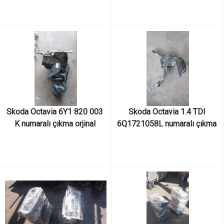
yastığı
orjinal turbo
Skoda Octavia 6Y1 820 003 
Skoda Octavia 1.4 TDI 
K numaralı çıkma orjinal 
6Q1721058L numaralı çıkma 
kalorifer kutusu
orjinal fren