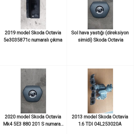
2019 model Skoda Octavia 
Sol hava yastığı (direksiyon 
5e3035871c numaralı çıkma 
simidi) Skoda Octavia
orjinal radyo
2020 model Skoda Octavia 
2013 model Skoda Octavia 
Mk4 5E3 880 201 S numaralı 
1.6 TDI 04L253020A 
çıkma orjinal direksiyon hava 
numaralı clh kodlu çıkma 