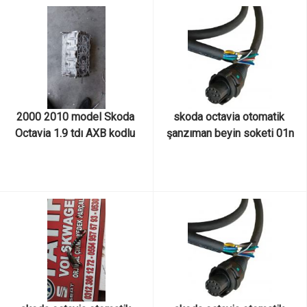
2000 2010 model Skoda 
skoda octavia otomatik 
Octavia 1.9 tdı AXB kodlu 
şanzıman beyin soketi 01n
038103373r numaralı çıkma 
orjinal silindir kapağı