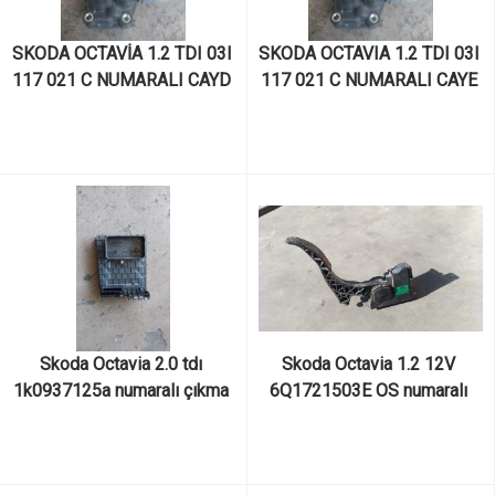
SKODA OCTAVİA 1.2 TDI 03l 
SKODA OCTAVIA 1.2 TDI 03l 
117 021 C NUMARALI CAYD 
117 021 C NUMARALI CAYE 
KODLU MOTORDAN ÇIKMA 
KODLU MOTORDAN ÇIKMA 
ORJİNAL YAĞ SOĞUTUCU
ORJİNAL YAĞ SOĞUTUCU
Skoda Octavia 2.0 tdı 
Skoda Octavia 1.2 12V 
1k0937125a numaralı çıkma 
6Q1721503E OS numaralı 
orjinal sigorta kutusu komple
çıkma orjinal gas pedalı