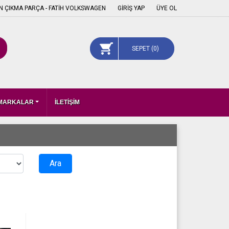
 ÇIKMA PARÇA - FATİH VOLKSWAGEN
GİRİŞ YAP
ÜYE OL
SEPET (
0
)
 MARKALAR
İLETİŞİM