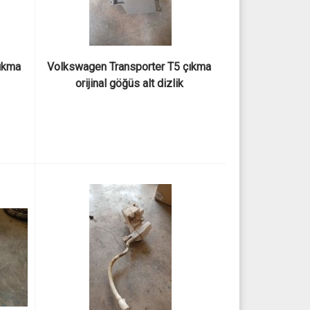
kma 
Volkswagen Transporter T5 çıkma 
orijinal göğüs alt dizlik 
bagalityVolkswagen Transporter T5 
çıkma orijinal göğüs alt dizlik 
bagality