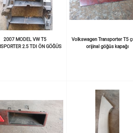
2007 MODEL VW T5 
Volkswagen Transporter T5 çı
SPORTER 2.5 TDI ÖN GÖĞÜS 
orijinal göğüs kapağı
A ÇERÇEVE RADYO BRAKETİ 
2857273C ÇIKMA ORJİNAL