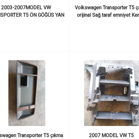
2003-2007MODEL VW 
Volkswagen Transporter T5 çı
SPORTER T5 ÖN GÖĞÜS YAN 
orijinal Sağ taraf emniyet Ke
PAĞI 7H0858035F ÇIKMA 
kapağı
ORJİNAL
swagen Transporter T5 çıkma 
2007 MODEL VW T5 