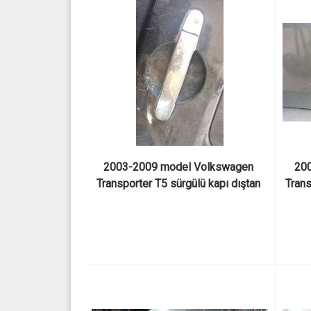
2003-2009 model Volkswagen 
200
Transporter T5 sürgülü kapı dıştan 
Trans
açma kolu çıkma orijinal
a