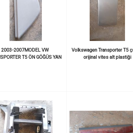
2003-2007MODEL VW 
Volkswagen Transporter T5 çı
SPORTER T5 ÖN GÖĞÜS YAN 
orijinal vites alt plastiği
PAĞI 7H0858035F ÇIKMA 
ORJİNAL