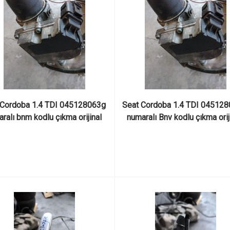
 Cordoba 1.4 TDI 045128063g 
Seat Cordoba 1.4 TDI 045128
ralı bnm kodlu çıkma orijinal 
numaralı Bnv kodlu çıkma oriji
elektronik gaz kelebeği
elektronik gaz kelebeği