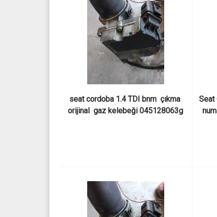
seat cordoba 1.4 TDI bnm  çıkma 
Seat
orijinal  gaz kelebeği 045128063g
numa