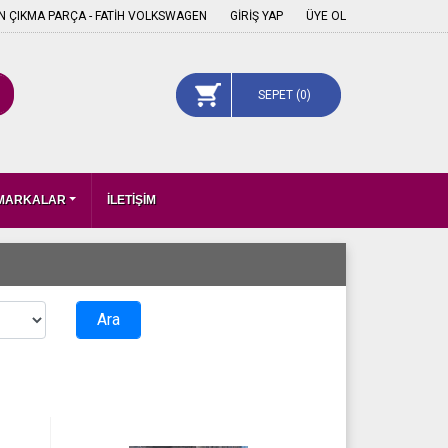
 ÇIKMA PARÇA - FATİH VOLKSWAGEN
GİRİŞ YAP
ÜYE OL
SEPET (
0
)
 MARKALAR
İLETİŞİM