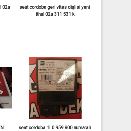
l 02a 
seat cordoba geri vites dişlisi yeni 
ithal 02a 311 531 k
N 
seat cordoba 1L0 959 800 numaralı 