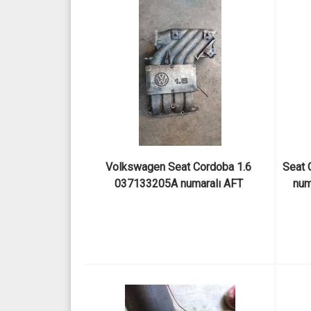
Volkswagen Seat Cordoba 1.6 
Seat 
037133205A numaralı AFT 
num
motordan çıkma orjinal emme 
manifoldu