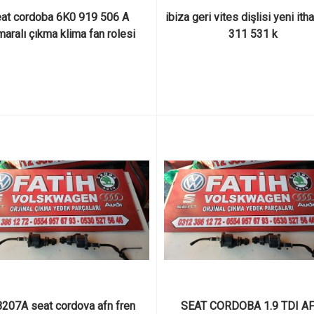
at cordoba 6K0 919 506 A 
ibiza geri vites dişlisi yeni itha
aralı çıkma klima fan rolesi
311 531 k
207A seat cordova afn fren 
SEAT CORDOBA 1.9 TDI AF