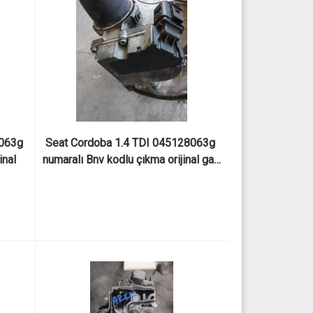
063g 
Seat Cordoba 1.4 TDI 045128063g 
nal 
numaralı Bnv kodlu çıkma orijinal gaz 
kelebeği