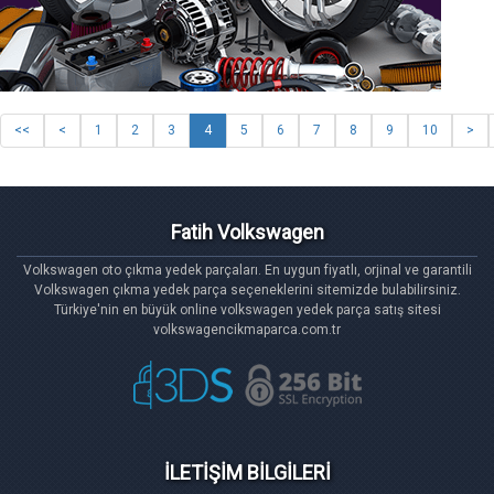
<<
<
1
2
3
4
5
6
7
8
9
10
>
Fatih Volkswagen
Volkswagen oto çıkma yedek parçaları. En uygun fiyatlı, orjinal ve garantili
Volkswagen çıkma yedek parça seçeneklerini sitemizde bulabilirsiniz.
Türkiye'nin en büyük online volkswagen yedek parça satış sitesi
volkswagencikmaparca.com.tr
İLETİŞİM BİLGİLERİ