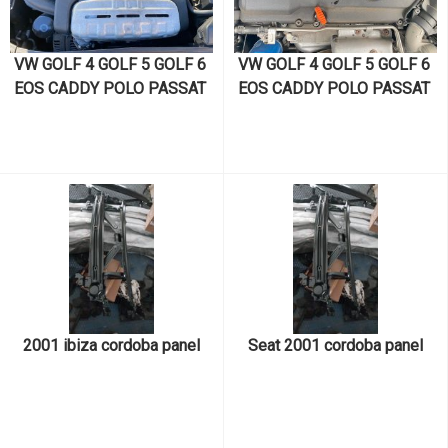
VW GOLF 4 GOLF 5 GOLF 6 
VW GOLF 4 GOLF 5 GOLF 6 
EOS CADDY POLO PASSAT 
EOS CADDY POLO PASSAT 
SCİROCCO JETTA TOURAN 
SCİROCCO JETTA TOURAN 
SKODA OCTAVİA SÜPER B 
SKODA OCTAVİA SÜPER B 
FABİA  KODİAQ SEAT İBİZA 
FABİA  KODİAQ SEAT İBİZA 
CORDOVA LEON ALTEA 
CORDOVA LEON ALTEA 
TOLEDO AUDİ A3 A1 1.4 TSI 
TOLEDO 1.4 TSI CAXA 
CAVD KODLU MOTOR VE 
KODLU MOTOR VE MOTOR 
MOTOR PARÇALARI  
PARÇALARI  
2001 ibiza cordoba panel
Seat 2001 cordoba panel