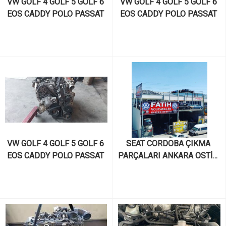
VW GOLF 4 GOLF 5 GOLF 6 
VW GOLF 4 GOLF 5 GOLF 6 
EOS CADDY POLO PASSAT 
EOS CADDY POLO PASSAT 
SCİROCCO JETTA TOURAN 
SCİROCCO JETTA TOURAN 
SKODA OCTAVİA SÜPER B 
SKODA OCTAVİA SÜPER B 
FABİA KODİAQ SEAT İBİZA 
FABİA KODİAQ SEAT İBİZA 
CORDOVA LEON ALTEA 
CORDOVA LEON ALTEA 
TOLEDO 1.4 TSI CAXA 
TOLEDO 1.4 TSI CAVT 
KODLU MOTOR VE MOTOR 
KODLU MOTOR VE MOTOR 
PARÇALARI
PARÇALARI
VW GOLF 4 GOLF 5 GOLF 6 
SEAT CORDOBA ÇIKMA 
EOS CADDY POLO PASSAT 
PARÇALARI ANKARA OSTİM 
SCİROCCO JETTA TOURAN 
AY YILDIZ SANAYİ
SKODA OCTAVİA SÜPER B 
FABİA KODİAQ SEAT İBİZA 
CORDOVA LEON ALTEA 
TOLEDO 1.4 TSI CAVT 