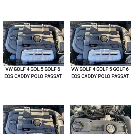
AUDİ A1 A3 SEAT LEON 
AUDİ A1 A3 SEAT LEON 
CORDOVA ALTEA İBİZA 
CORDOVA ALTEA İBİZA 
TOLEDO SKODA OCTAVİA 
TOLEDO SKODA OCTAVİA 
SÜPER B FABİA 1.4 TSI 
SÜPER B FABİA 1.4 TSI 
CAVD KODLU MOTOR VE 
CAVD KODLU MOTOR VE 
MOTOR PARÇALARI
MOTOR PARÇALARI
VW GOLF 4 GOL 5 GOLF 6 
VW GOLF 4 GOLF 5 GOLF 6 
EOS CADDY POLO PASSAT 
EOS CADDY POLO PASSAT 
SCİROCCO JETTA TOURAN 
SCİROCCO JETTA TOURAN 
AUDİ A1 A3 SEAT LEON 
SKODA OCTAVİA SÜPER B 
CORDOVA ALTEA İBİZA 
FABİA  KODİAQ SEAT İBİZA 
TOLEDO SKODA OCTAVİA 
CORDOVA LEON ALTEA 
SÜPER B FABİA 1.4 TSI 
TOLEDO AUDİ A3 A1 1.4 TSI 
CAXA KODLU MOTOR VE 
CAVD KODLU MOTOR VE 
MOTOR PARÇALARI
MOTOR PARÇALARI  