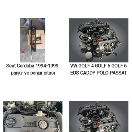
AUDİ A1 A3 A4 SKODA 
OCTAVİA SÜPER B FABİA 
KODİAQ SEAT İBİZA 
CORDOVA LEON ALTEA 
TOLEDO 1.4 TSI CAXA 
KODLU MOTOR VE MOTOR 
PARÇALARI
Seat Cordoba 1994-1999 
VW GOLF 4 GOLF 5 GOLF 6 
panjur ve panjur çıtası
EOS CADDY POLO PASSAT 
SCİROCCO JETTA TOURAN 
SKODA OCTAVİA SÜPER B 
FABİA KODİAQ SEAT İBİZA 
CORDOVA LEON ALTEA 
TOLEDO 1.4 TSI CAVD 
KODLU MOTOR VE MOTOR 
PARÇALARI