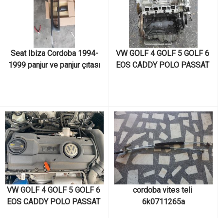
Seat Ibiza Cordoba 1994-
VW GOLF 4 GOLF 5 GOLF 6 
1999 panjur ve panjur çıtası
EOS CADDY POLO PASSAT 
SCİROCCO JETTA TOURAN 
AUDİ A1 A3 A4 SKODA 
OCTAVİA SÜPER B FABİA 
KODİAQ SEAT İBİZA 
CORDOVA LEON ALTEA 
TOLEDO 1.4 TSI CAXA 
KODLU MOTOR VE MOTOR 
PARÇALARI
VW GOLF 4 GOLF 5 GOLF 6 
cordoba vites teli 
EOS CADDY POLO PASSAT 
6k0711265a
SCİROCCO JETTA TOURAN 