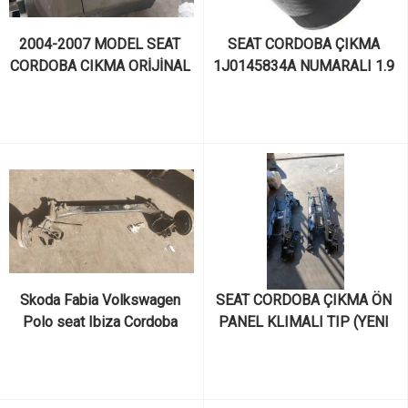
2004-2007 MODEL SEAT 
SEAT CORDOBA ÇIKMA 
CORDOBA CIKMA ORİJİNAL 
1J0145834A NUMARALI 1.9 
TORPIDO KAPAĞI
TDI TURBO HORTUMU
Skoda Fabia Volkswagen 
SEAT CORDOBA ÇIKMA ÖN 
Polo seat Ibiza Cordoba 
PANEL KLIMALI TIP (YENI 
2003-2010 yılları arası arka 
ITHAL)
dingil dolu kampanalı tip arka 
dingil