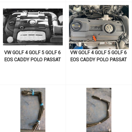
VW GOLF 4 GOLF 5 GOLF 6 
VW GOLF 4 GOLF 5 GOLF 6 
EOS CADDY POLO PASSAT 
EOS CADDY POLO PASSAT 
SCİROCCO JETTA TOURAN  
SCİROCCO JETTA TOURAN  
skoda octavia süperb kodiaq  
skoda octavia süperb kodiaq  
fabia seat ibiza  cordova  
fabia seat ibiza  cordova  
leon  altea toledo  audi a1 a3 
leon  altea toledo  audi a1 a3 
1.4 tdı cavd kodlu motor ve 
1.4 tdı caxa kodlu motor ve 
motor parçaları
motor parçaları