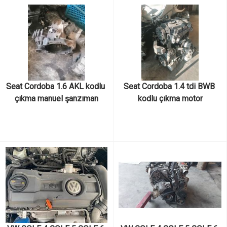
CORDOVA LEON ALTEA 
CORDOVA LEON ALTEA 
TOLEDO audi a1 a3 1.4 TSI 
TOLEDO audi a1 a3 1.4 TSI 
CAVT KODLU MOTOR VE 
CAVT KODLU MOTOR VE 
MOTOR PARÇALARI
MOTOR PARÇALARI
Seat Cordoba 1.6 AKL kodlu 
Seat Cordoba 1.4 tdi BWB 
çıkma manuel şanzıman
kodlu çıkma motor