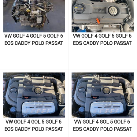
KODLU MOTOR VE MOTOR 
PARÇALARI
VW GOLF 4 GOLF 5 GOLF 6 
VW GOLF 4 GOLF 5 GOLF 6 
EOS CADDY POLO PASSAT 
EOS CADDY POLO PASSAT 
SCİROCCO JETTA TOURAN 
SCİROCCO JETTA TOURAN 
SKODA OCTAVİA SÜPER B 
SKODA OCTAVİA SÜPER B 
FABİA KODİAQ SEAT İBİZA 
FABİA KODİAQ SEAT İBİZA 
CORDOVA LEON ALTEA 
CORDOVA LEON ALTEA 
TOLEDO 1.4 TSI CAVT 
TOLEDO 1.4 TSI CAXA 
KODLU MOTOR VE MOTOR 
KODLU MOTOR VE MOTOR 
PARÇALARI
PARÇALARI
VW GOLF 4 GOL 5 GOLF 6 
VW GOLF 4 GOL 5 GOLF 6 
EOS CADDY POLO PASSAT 
EOS CADDY POLO PASSAT 
SCİROCCO JETTA TOURAN 
SCİROCCO JETTA TOURAN 